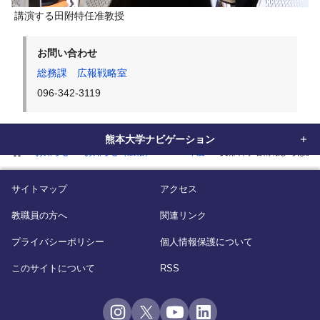
講演する田附特任准教授
お問い合わせ
総務課 広報戦略室
096-342-3119
熊本大学ナビゲーション
home
お知らせ
お知らせ（広報）
2019年度
文部科学省情報ひろば企画展示
サイトマップ
アクセス
教職員の方へ
関連リンク
プライバシーポリシー
個人情報保護について
このサイトについて
RSS