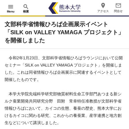
place
mail_outline
menu
search
アクセス
問合せ
Menu
検索
文部科学省情報ひろば企画展示イベント
「SILK on VALLEY YAMAGA プロジェクト」
を開催しました
令和2年1月23日、文部科学省情報ひろばラウンジにおいて公開
セミナー「SILK on VALLEY YAMAGA プロジェクト」を開催しま
した。これは同省情報ひろば企画展示に関連するイベントとして
開催したものです。
本学大学院先端科学研究部物質材料生命工学部門あつまる新シ
ルク蚕業開発共同研究分野 田附 常幸特任准教授が文部科学省
情報ひろばにおいて、カイコの生態、養蚕の歴史、熊本大学にお
けるカイコに関わる研究、これからの養蚕業、産学連携と地方創
生などについて講演しました。