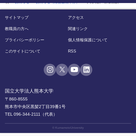
home
お知らせ
お知らせ（経営企画本部）
学長対談～新春鼎談2018～
サイトマップ
アクセス
教職員の方へ
関連リンク
プライバシーポリシー
個人情報保護について
このサイトについて
RSS
国立大学法人熊本大学
〒860-8555
熊本市中央区黒髪2丁目39番1号
TEL 096-344-2111（代表）
© KumamotoUniversity