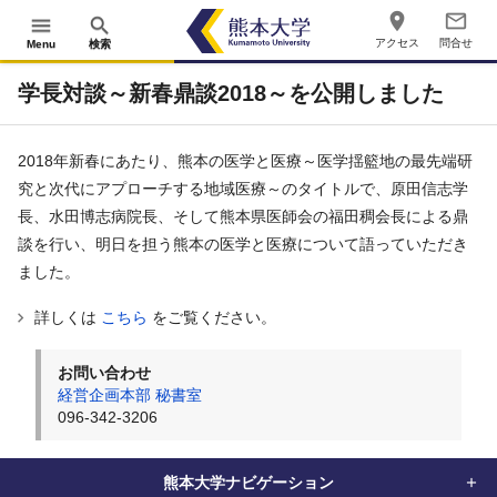
place
mail_outline
menu
search
アクセス
問合せ
Menu
検索
学長対談～新春鼎談2018～を公開しました
2018年新春にあたり、熊本の医学と医療～医学揺籃地の最先端研
究と次代にアプローチする地域医療～のタイトルで、原田信志学
長、水田博志病院長、そして熊本県医師会の福田稠会長による鼎
談を行い、明日を担う熊本の医学と医療について語っていただき
ました。
詳しくは
こちら
をご覧ください。
お問い合わせ
経営企画本部 秘書室
096-342-3206
熊本大学ナビゲーション