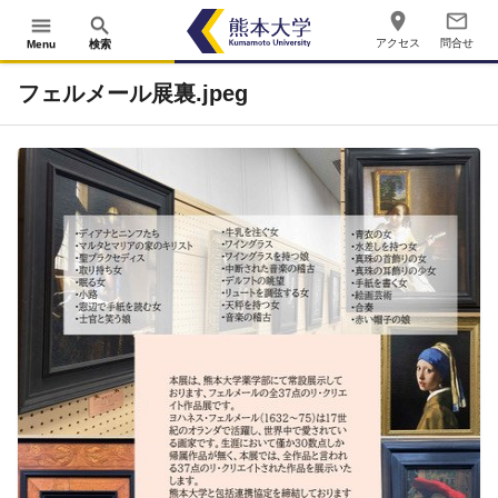
place
mail_outline
menu
search
アクセス
問合せ
Menu
検索
フェルメール展裏.jpeg