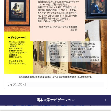
フ
サイズ: 135KB
ル
サ
熊本大学ナビゲーション
イ
home
研究・産学連携
産学連携
地域連携
お知らせ
フェルメール展裏.
ズ
画