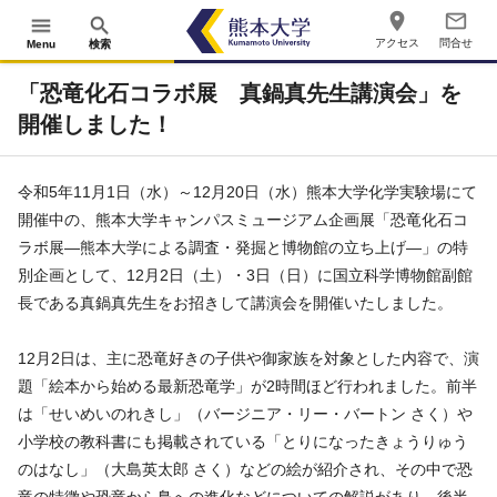
place
mail_outline
menu
search
アクセス
問合せ
Menu
検索
「恐竜化石コラボ展 真鍋真先生講演会」を
開催しました！
令和
5
年
11
月
1
日（水）～
12
月
20
日（水）熊本大学化学実験場にて
開催中の、熊本大学キャンパスミュージアム企画展「恐竜化石コ
ラボ展―熊本大学による調査・発掘と博物館の立ち上げ―」の特
別企画として、
12
月
2
日（土）・
3
日（日）に国立科学博物館副館
長である真鍋真先生をお招きして講演会を開催いたしました。
12月2日は、主に恐竜好きの子供や御家族を対象とした内容で、演
題「絵本から始める最新恐竜学」が2時間ほど行われました。前半
は「せいめいのれきし」（バージニア・リー・バートン さく）や
小学校の教科書にも掲載されている「とりになったきょうりゅう
のはなし」（大島英太郎 さく）などの絵が紹介され、その中で恐
竜の特徴や恐竜から鳥への進化などについての解説があり、後半