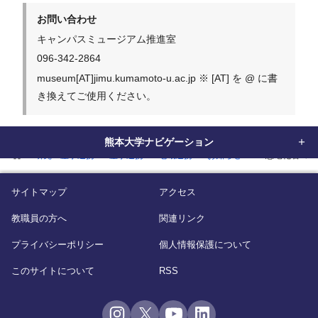
お問い合わせ
キャンパスミュージアム推進室
096-342-2864
museum[AT]jimu.kumamoto-u.ac.jp ※ [AT] を @ に書
き換えてご使用ください。
熊本大学ナビゲーション
home
研究・産学連携
産学連携
地域連携
お知らせ
「恐竜化石コラ
サイトマップ
アクセス
教職員の方へ
関連リンク
プライバシーポリシー
個人情報保護について
このサイトについて
RSS