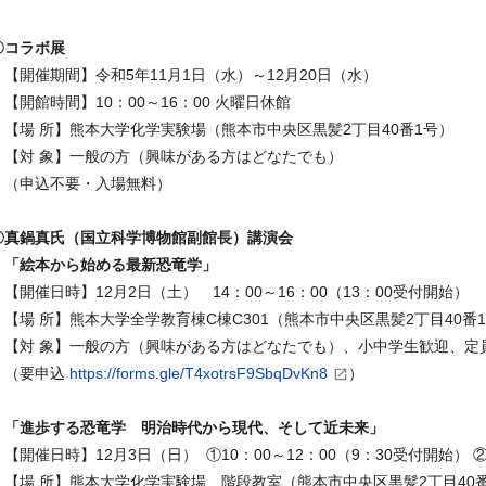
〇コラボ展
【開催期間】令和
5
年
11
月
1
日（水）～
12
月
20
日（水）
【開館時間】
10
：
00
～
16
：
00
火曜日休館
【場 所】熊本大学化学実験場（熊本市中央区黒髪
2
丁目
40
番
1
号）
【対 象】一般の方（興味がある方はどなたでも）
（申込不要・入場無料）
〇真鍋真氏（国立科学博物館副館長）講演会
「絵本から始める最新恐竜学」
【開催日時】
12
月2日（土）
14
：
00
～
16
：
00
（
13
：
00
受付開始）
【場 所】熊本大学全学教育棟
C
棟
C
301（熊本市中央区黒髪
2
丁目
40
番
【対 象】一般の方（興味がある方はどなたでも）、小中学生歓迎、定員
（要申込
https://forms.gle/T4xotrsF9SbqDvKn8
）
「進歩する恐竜学 明治時代から現代、そして近未来」
【開催日時】12月3日（日） ①
10
：
00
～
12
：
00
（
9
：
30
受付開始） 
【場 所】熊本大学化学実験場 階段教室（熊本市中央区黒髪
2
丁目
40