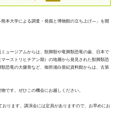
―熊本大学による調査・発掘と博物館の立ち上げ―」を開
甑ミュージアムからは、獣脚類や竜脚類恐竜の歯、日本で
（マーストリヒチアン期）の地層から発見された獣脚類恐
脚類恐竜の大腿骨など、御所浦白亜紀資料館からは、古第
建物です。ぜひこの機会にお越しください。
ております。講演会には定員がありますので、お早めにお