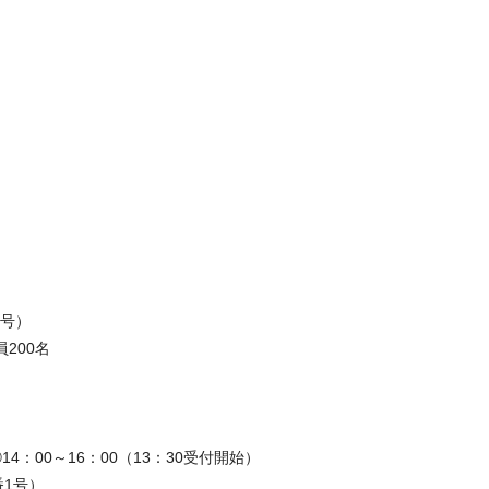
1
号）
200名
②
14
：
00
～
16
：
00
（
13
：
30
受付開始）
番
1
号）