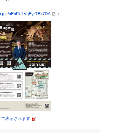
rms.gle/sEbPULVqEyrTBk7DA
）
ズで表示されます