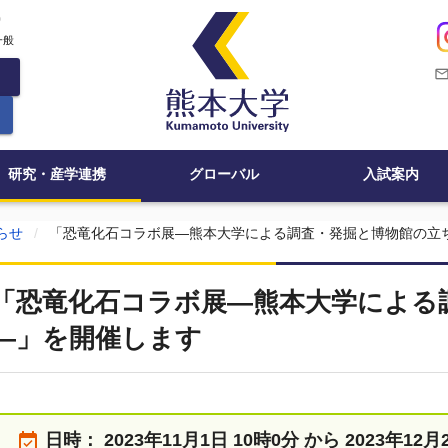
c
一般
mail_outli
研究・産学連携
グローバル
入試案内
らせ
「恐竜化石コラボ展―熊本大学による調査・発掘と博物館の立
「恐竜化石コラボ展―熊本大学による
―」を開催します
event_available
日時：
2023年11月1日 10時0分 から 2023年12月