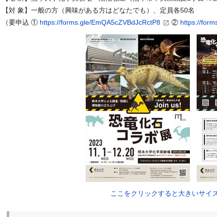
【対 象】一般の方（興味がある方はどなたでも）、定員各50名
（要申込 ①
https://forms.gle/EmQA5cZVBdJcRctP8
②
https://fo
ここをクリックすると大きいサイ