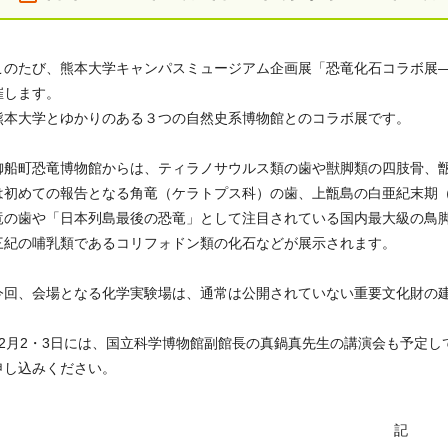
このたび、熊本大学キャンパスミュージアム企画展「恐竜化石コラボ展
催します。
熊本大学とゆかりのある３つの自然史系博物館とのコラボ展です。
御船町恐竜博物館からは、ティラノサウルス類の歯や獣脚類の四肢骨、
は初めての報告となる角竜（ケラトプス科）の歯、上甑島の白亜紀末期
竜の歯や「日本列島最後の恐竜」として注目されている国内最大級の鳥
三紀の哺乳類であるコリフォドン類の化石などが展示されます。
今回、会場となる化学実験場は、通常は公開されていない重要文化財の
12月
2
・
3
日には、国立科学博物館副館長の真鍋真先生の講演会も予定し
申し込みください。
記