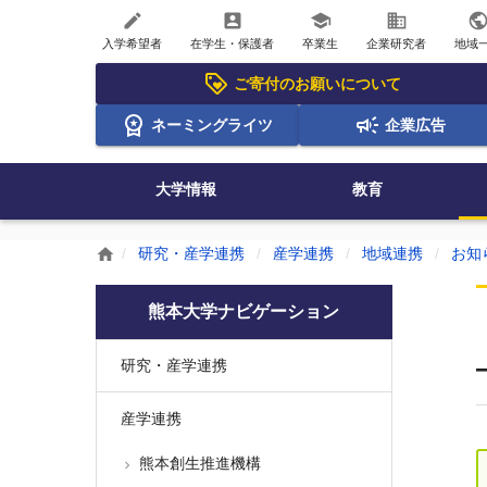
create
account_box
school
business
publi
入学希望者
在学生・保護者
卒業生
企業研究者
地域
ご寄付のお願いについて
ネーミングライツ
企業広告
大学情報
教育
研究・産学連携
産学連携
地域連携
お知
home
熊本大学ナビゲーション
研究・産学連携
産学連携
熊本創生推進機構