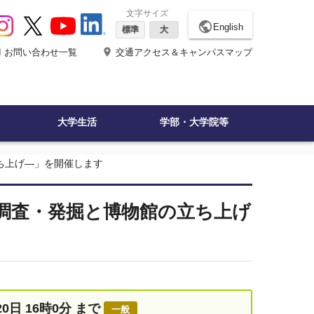
文字サイズ
public
English
標準
大
ne
place
お問い合わせ一覧
交通アクセス＆キャンパスマップ
大学生活
学部・大学院等
ち上げ―」を開催します
調査・発掘と博物館の立ち上げ
20日 16時0分 まで
一般