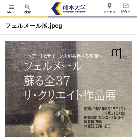
place
mail_outline
menu
search
アクセス
問合せ
Menu
検索
フェルメール展.jpeg