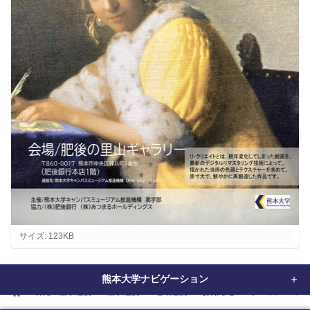
フ
サイズ: 123KB
ル
サ
熊本大学ナビゲーション
イ
home
研究・産学連携
産学連携
地域連携
お知らせ
フェルメール展.j
ズ
画