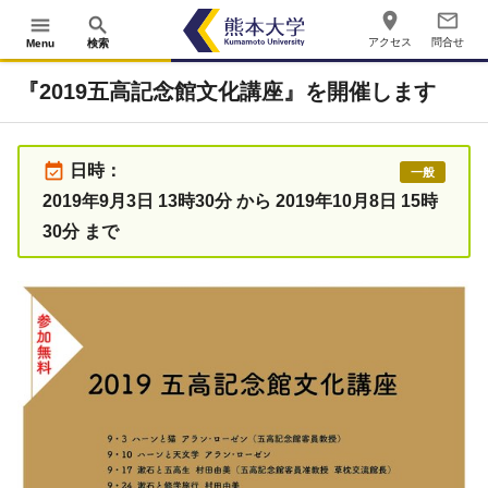
place
mail_outline
menu
search
アクセス
問合せ
Menu
検索
『2019五高記念館文化講座』を開催します
event_available
日時：
一般
2019年9月3日 13時30分 から 2019年10月8日 15時
30分 まで