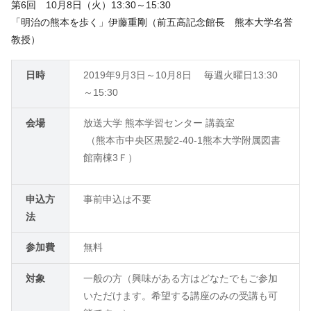
第
6
回
10
月
8
日（火）
13:30
～
15:30
「明治の熊本を歩く」伊藤重剛（前五高記念館長 熊本大学名誉
教授）
日時
2019年9月3日～10月8日 毎週火曜日
13:30
～
15:30
会場
放送大学 熊本学習センター 講義室
（熊本市中央区黒髪
2-40-1
熊本大学附属図書
館南棟
3
Ｆ）
申込方
事前申込は不要
法
参加費
無料
対象
一般の方（興味がある方はどなたでもご参加
いただけます。希望する講座のみの受講も可