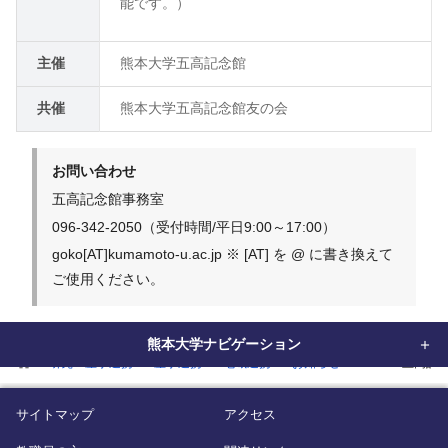
能です。）
主催
熊本大学五高記念館
共催
熊本大学五高記念館友の会
お問い合わせ
五高記念館事務室
096-342-2050（受付時間/平日9:00～17:00）
goko[AT]kumamoto-u.ac.jp ※ [AT] を @ に書き換えて
ご使用ください。
熊本大学ナビゲーション
home
研究・産学連携
産学連携
地域連携
お知らせ
『2019五高
サイトマップ
アクセス