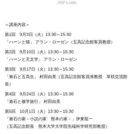
（PDF 0.1MB）
＜講座内容＞
第
1
回
9
月
3
日（火）
13:30
～
15:30
「ハーンと猫」 アラン・ローゼン（五高記念館客員教授）
第
2
回
9
月
10
日（火）
13:30
～
15:30
「ハーンと天文学」 アラン・ローゼン
第
3
回
9
月
17
日（火）
13:30
～
15:30
「漱石と五高生」 村田由美（五高記念館客員准教授 草枕交流館
長）
第
4
回
9
月
24
日（火）
13:30
～
15:30
「漱石と修学旅行」 村田由美
第
5
回
10
月
1
日（火）
13:30
～
15:30
「漱石の家－小説の家 熊本の家－」伊東龍一
（五高記念館長 熊本大学大学院先端科学研究部教授）