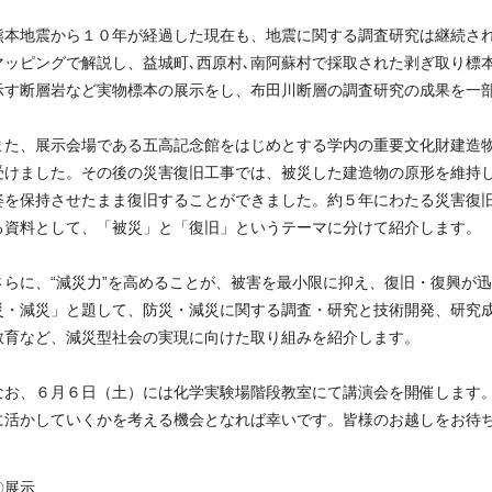
熊本地震から１０年が経過した現在も、地震に関する調査研究は継続さ
マッピングで解説し、益城町､西原村､南阿蘇村で採取された剥ぎ取り標
示す断層岩など実物標本の展示をし、布田川断層の調査研究の成果を一
また、展示会場である五高記念館をはじめとする学内の重要文化財建造
受けました。その後の災害復旧工事では、被災した建造物の原形を維持
姿を保持させたまま復旧することができました。約５年にわたる災害復
る資料として、「被災」と「復旧」というテーマに分けて紹介します。
さらに、“減災力”を高めることが、被害を最小限に抑え、復旧・復興が
災・減災」と題して、防災・減災に関する調査・研究と技術開発、研究
教育など、減災型社会の実現に向けた取り組みを紹介します。
なお、６月６日（土）には化学実験場階段教室にて講演会を開催します
に活かしていくかを考える機会となれば幸いです。皆様のお越しをお待
〇展示