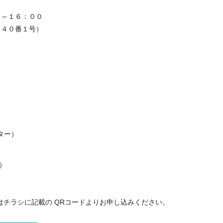
０～１６：００
目４０番１号）
ター）
）
はチラシに記載の QRコードよりお申し込みください。