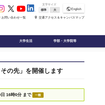
文字サイズ
public
English
標準
大
ne
place
お問い合わせ一覧
交通アクセス＆キャンパスマップ
大学生活
学部・大学院等
、その先」を開催します
9日 16時0分 まで
一般