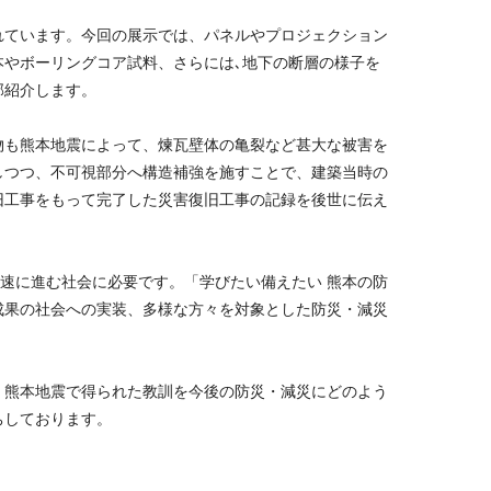
れています。今回の展示では、パネルやプロジェクション
本やボーリングコア試料、さらには､地下の断層の様子を
部紹介します。
物も熊本地震によって、煉瓦壁体の亀裂など甚大な被害を
しつつ、不可視部分へ構造補強を施すことで、建築当時の
旧工事をもって完了した災害復旧工事の記録を後世に伝え
迅速に進む社会に必要です。「学びたい備えたい 熊本の防
成果の社会への実装、多様な方々を対象とした防災・減災
。熊本地震で得られた教訓を今後の防災・減災にどのよう
ちしております。