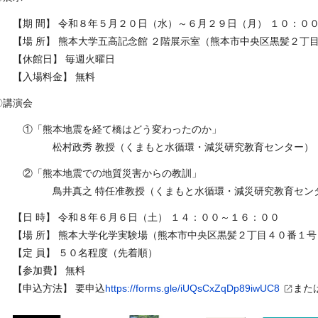
【期 間】 令和８年５月２０日（水）～６月２９日（月） １０：０
【場 所】 熊本大学五高記念館 ２階展示室（熊本市中央区黒髪２丁
【休館日】 毎週火曜日
【入場料金】 無料
〇講演会
①「熊本地震を経て橋はどう変わったのか」
松村政秀 教授（くまもと水循環・減災研究教育センター）
②「熊本地震での地質災害からの教訓」
鳥井真之 特任准教授（くまもと水循環・減災研究教育セン
【日 時】 令和８年６月６日（土） １４：００～１６：００
【場 所】 熊本大学化学実験場（熊本市中央区黒髪２丁目４０番１号
【定 員】 ５０名程度（先着順）
【参加費】 無料
【申込方法】 要申込
https://forms.gle/iUQsCxZqDp89iwUC8
また