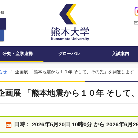
c
一般
mail_outli
研究・産学連携
グローバル
入試案内
らせ
企画展 「熊本地震から１０年 そして、その先」を開催します
企画展 「熊本地震から１０年 そして
event_available
日時：
2026年5月20日 10時0分 から 2026年6月2