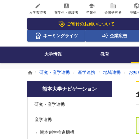
create
account_box
school
business
publi
入学希望者
在学生・保護者
卒業生
企業研究者
地域
ご寄付のお願いについて
ネーミングライツ
企業広告
大学情報
教育
研究・産学連携
産学連携
地域連携
お知
home
熊本大学ナビゲーション
研究・産学連携
産学連携
熊本創生推進機構