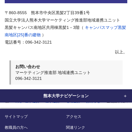
〒860-8555 熊本市中央区黒髪2丁目39番1号
国立大学法人熊本大学マーケティング推進部地域連携ユニット
黒髪キャンパス南地区共用棟黒髪1－3階（
キャンパスマップ黒髪
南地区[25]番の建物
）
電話番号：096-342-3121
以上。
お問い合わせ
マーケティング推進部 地域連携ユニット
096-342-3121
熊本大学ナビゲーション
home
研究・産学連携
産学連携
地域連携
お知らせ
企画競争に関す
サイトマップ
アクセス
教職員の方へ
関連リンク