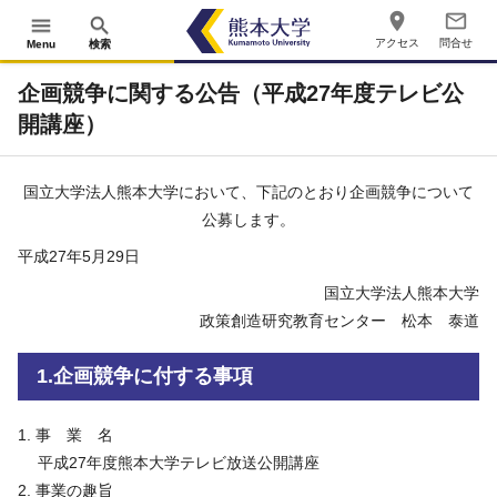
place
mail_outline
menu
search
アクセス
問合せ
Menu
検索
企画競争に関する公告（平成27年度テレビ公
開講座）
国立大学法人熊本大学において、下記のとおり企画競争について
公募します。
平成27年5月29日
国立大学法人熊本大学
政策創造研究教育センター 松本 泰道
1.企画競争に付する事項
事 業 名
平成27年度熊本大学テレビ放送公開講座
事業の趣旨