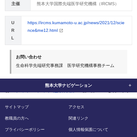
主催
熊本大学国際先端医学研究機構（IRCMS）
U
https://ircms.kumamoto-u.ac.jp/news/2021/12/scie
R
nce&me12.html
L
お問い合わせ
生命科学先端研究事務課 医学研究機構事務チーム
熊本大学ナビゲーション
home
イベント
イベント（生命科学系）
第12回 IRCMSセミナーシリーズ「
サイトマップ
アクセス
教職員の方へ
関連リンク
プライバシーポリシー
個人情報保護について