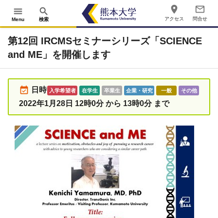
place
mail_outline
menu
search
アクセス
問合せ
Menu
検索
第12回 IRCMSセミナーシリーズ「SCIENCE
and ME」を開催します
event_available
日時：
入学希望者
在学生
卒業生
企業・研究
一般
その他
2022年1月28日 12時0分 から 13時0分 まで