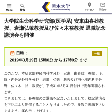
place
mail_outline
menu
search
アクセス
問合せ
Menu
検索
大学院生命科学研究部(医学系) 安東由喜雄教
授、岩瀬弘敬教授及び佐々木裕教授 退職記念
講演会を開催
event_available
日時：
一般
2019年3月19日 15時0分 から 17時0分 まで
このたび、本研究部神経内科学分野 安東 由喜雄 教授 、乳
腺・内分泌外科学分野 岩瀬 弘敬 教授及び消化器内科学分
野 佐々木 裕 教授が、平成31年3月31日付けで定年退職され
ます。
つきましては、各教授のご退職を記念いたしまして、標記講演会
を下記により開催することとなりましたので、多数ご来聴下さい
ますようご案内申し上げます。