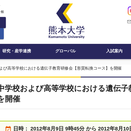
c
一般
mail_outli
研究・産学連携
グローバル
入試案内
よび高等学校における遺伝子教育研修会【形質転換コース】を開催
中学校および高等学校における遺伝子
を開催
event_available
日時：
2012年8月9日 9時45分 から 2012年8月1