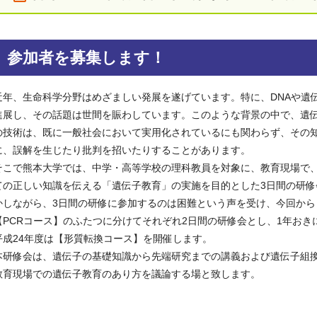
参加者を募集します！
近年、生命科学分野はめざましい発展を遂げています。特に、DNAや遺
進展し、その話題は世間を賑わしています。このような背景の中で、遺
の技術は、既に一般社会において実用化されているにも関わらず、その
に、誤解を生じたり批判を招いたりすることがあります。
そこで熊本大学では、中学・高等学校の理科教員を対象に、教育現場で
ての正しい知識を伝える「遺伝子教育」の実施を目的とした3日間の研
かしながら、3日間の研修に参加するのは困難という声を受け、今回から
【PCRコース】のふたつに分けてそれぞれ2日間の研修会とし、1年おき
平成24年度は【形質転換コース】を開催します。
本研修会は、遺伝子の基礎知識から先端研究までの講義および遺伝子組
教育現場での遺伝子教育のあり方を議論する場と致します。