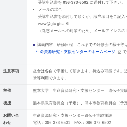
受講申込書を
096-373-6502
に送付して下さい。
メールの場合
受講申込書を添付して頂くか、該当項目をご記入
www@gtc.gtca.※
（迷惑メールへの対策のため、メールアドレスの kuma
講義内容、研修日程、これまでの研修会の様子等
生命資源研究・支援センターのホームページ
で
注意事項
昼食は各自で準備して頂きます。持込み可能です。
堂等利用できます。
主催
熊本大学 生命資源研究・支援センター 遺伝子実
後援
熊本県教育委員会（予定）、熊本市教育委員会（予
お問い合
生命資源研究・支援センター遺伝子実験施設
わせ
電話：096-373-6501 FAX：096-373-6502