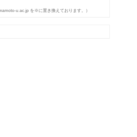
oto-u.ac.jp を※に置き換えております。）