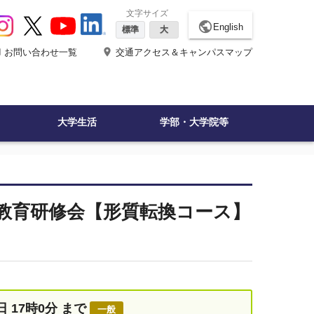
文字サイズ
public
English
標準
大
ne
place
お問い合わせ一覧
交通アクセス＆キャンパスマップ
大学生活
学部・大学院等
教育研修会【形質転換コース】
0日 17時0分 まで
一般