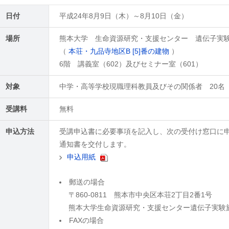
日付
平成24年8月9日（木）～8月10日（金）
場所
熊本大学 生命資源研究・支援センター 遺伝子実
（
本荘・九品寺地区B [5]番の建物
）
6階 講義室（602）及びセミナー室（601）
対象
中学・高等学校現職理科教員及びその関係者 20名
受講料
無料
申込方法
受講申込書に必要事項を記入し、次の受付け窓口に
通知書を交付します。
申込用紙
郵送の場合
〒860-0811 熊本市中央区本荘2丁目2番1号
熊本大学生命資源研究・支援センター遺伝子実験
FAXの場合