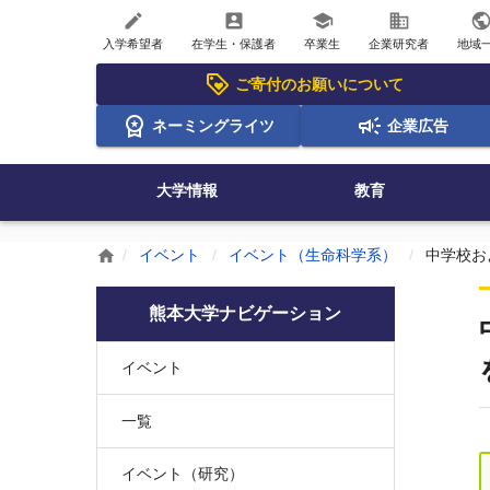
create
account_box
school
business
publi
入学希望者
在学生・保護者
卒業生
企業研究者
地域
ご寄付のお願いについて
ネーミングライツ
企業広告
大学情報
教育
イベント
イベント（生命科学系）
中学校お
home
熊本大学ナビゲーション
イベント
一覧
イベント（研究）