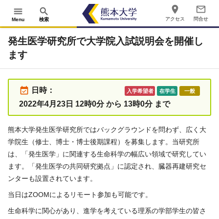
place
mail_outline
menu
search
アクセス
問合せ
Menu
検索
発生医学研究所で大学院入試説明会を開催し
ます
event_available
日時：
入学希望者
在学生
一般
2022年4月23日 12時0分 から 13時0分 まで
熊本大学発生医学研究所ではバックグラウンドを問わず、広く大
学院生（修士、博士・博士後期課程）を募集します。当研究所
は、「発生医学」に関連する生命科学の幅広い領域で研究してい
ます。「発生医学の共同研究拠点」に認定され、臓器再建研究セ
ンターも設置されています。
当日は
ZOOM
によるリモート参加も可能です。
生命科学に関心があり、進学を考えている理系の学部学生の皆さ