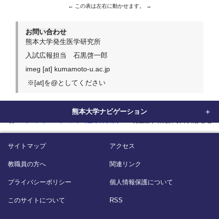
お問い合わせ
熊本大学発生医学研究所
入試広報担当 石黒啓一郎
imeg
[at]
kumamoto-u.ac.jp
※[at]を
@
としてください
熊本大学ナビゲーション
home
イベント
イベント（生命科学系）
発生医学研究所で大学院入試説
サイトマップ
アクセス
教職員の方へ
関連リンク
プライバシーポリシー
個人情報保護について
このサイトについて
RSS