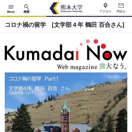
place
mail_outline
menu
search
アクセス
問合せ
Menu
検索
コロナ禍の留学 [文学部４年 鶴田 百合さん]