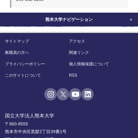
熊本大学ナビゲーション
home
大学情報
広報
広報誌
WEBマガジン「KUMADAI NOW(熊大なう
サイトマップ
アクセス
教職員の方へ
関連リンク
プライバシーポリシー
個人情報保護について
このサイトについて
RSS
国立大学法人熊本大学
〒860-8555
熊本市中央区黒髪2丁目39番1号