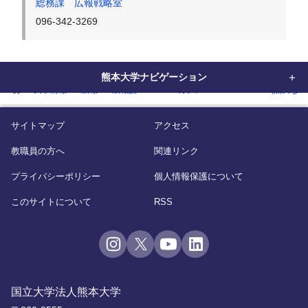
総務課 広報戦略室
096-342-3269
熊本大学ナビゲーション
home
大学情報
広報
広報誌
WEBマガジン「KUMADAI NOW(熊大なう
サイトマップ
アクセス
教職員の方へ
関連リンク
プライバシーポリシー
個人情報保護について
このサイトについて
RSS
国立大学法人熊本大学