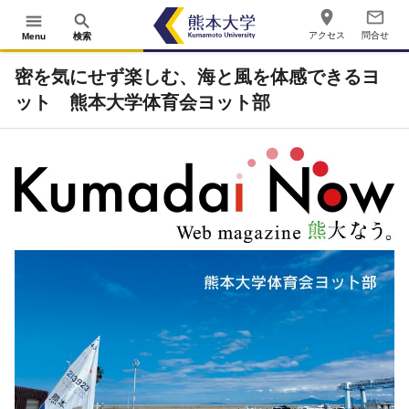
place
mail_outline
menu
search
アクセス
問合せ
Menu
検索
密を気にせず楽しむ、海と風を体感できるヨ
ット 熊本大学体育会ヨット部