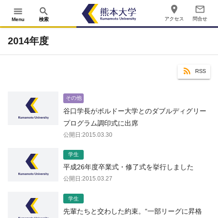
place
mail_outline
menu
search
アクセス
問合せ
Menu
検索
2014年度
RSS
その他
谷口学長がボルドー大学とのダブルディグリー
プログラム調印式に出席
公開日:2015.03.30
学生
平成26年度卒業式・修了式を挙行しました
公開日:2015.03.27
学生
先輩たちと交わした約束。“一部リーグに昇格