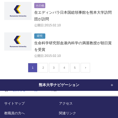
その他
在エディンバラ日本国総領事館を熊本大学訪問
団が訪問
公開日:2015.02.10
研究
生命科学研究部血液内科学の満屋教授が朝日賞
を受賞
公開日:2015.02.10
1
2
3
4
5
熊本大学ナビゲーション
home
お知らせ
一覧
2014年度
サイトマップ
アクセス
教職員の方へ
関連リンク