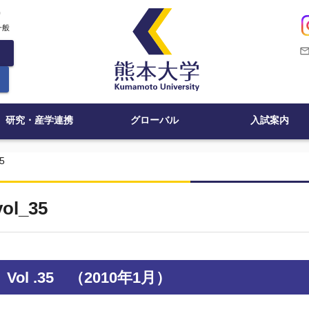
c
一般
mail_outli
研究・産学連携
グローバル
入試案内
5
vol_35
Vol .35 （2010年1月）