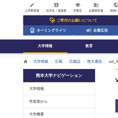
create
account_box
school
business
publi
入学希望者
在学生・保護者
卒業生
企業研究者
地域
ご寄付のお願いについて
ネーミングライツ
企業広告
大学情報
教育
大学情報
広報
広報誌
熊大通信
vol_3
home
熊本大学ナビゲーション
大学情報
学長室から
大学概要