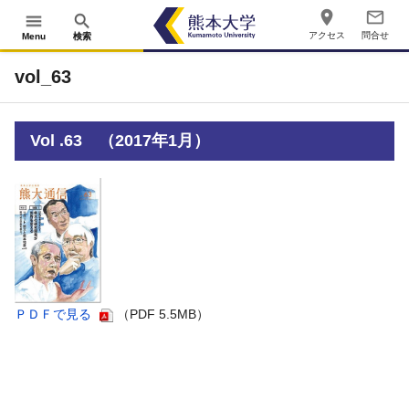
place
mail_outline
menu
search
アクセス
問合せ
Menu
検索
vol_63
Vol .63 （2017年1月）
ＰＤＦで見る
（PDF 5.5MB）