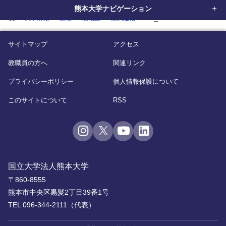
熊本大学ナビゲーション
home
大学情報
広報
広報誌
熊大通信
vol_63
サイトマップ
アクセス
教職員の方へ
関連リンク
プライバシーポリシー
個人情報保護について
このサイトについて
RSS
国立大学法人熊本大学
〒860-8555
熊本市中央区黒髪2丁目39番1号
TEL 096-344-2111（代表）