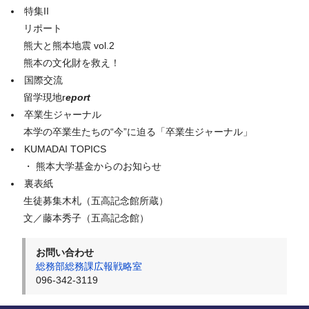
特集II
リポート
熊大と熊本地震 vol.2
熊本の文化財を救え！
国際交流
留学現地r
eport
卒業生ジャーナル
本学の卒業生たちの“今”に迫る「卒業生ジャーナル」
KUMADAI TOPICS
・ 熊本大学基金からのお知らせ
裏表紙
生徒募集木札（五高記念館所蔵）
文／藤本秀子（五高記念館）
お問い合わせ
総務部総務課広報戦略室
096-342-3119