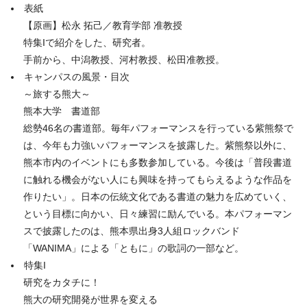
表紙
【原画】松永 拓己／教育学部 准教授
特集Iで紹介をした、研究者。
手前から、中潟教授、河村教授、松田准教授。
キャンパスの風景・目次
～旅する熊大～
熊本大学 書道部
総勢46名の書道部。毎年パフォーマンスを行っている紫熊祭で
は、今年も力強いパフォーマンスを披露した。紫熊祭以外に、
熊本市内のイベントにも多数参加している。今後は「普段書道
に触れる機会がない人にも興味を持ってもらえるような作品を
作りたい」。日本の伝統文化である書道の魅力を広めていく、
という目標に向かい、日々練習に励んでいる。本パフォーマン
スで披露したのは、熊本県出身3人組ロックバンド
「WANIMA」による「ともに」の歌詞の一部など。
特集I
研究をカタチに！
熊大の研究開発が世界を変える