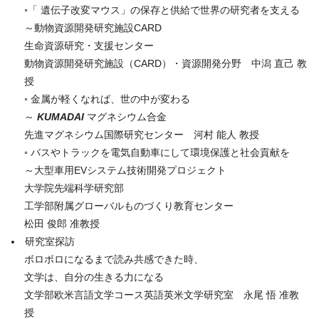
◦「 遺伝子改変マウス」の保存と供給で世界の研究者を支える
～動物資源開発研究施設CARD
生命資源研究・支援センター
動物資源開発研究施設（CARD）・資源開発分野 中潟 直己 教
授
◦ 金属が軽くなれば、世の中が変わる
～
KUMADAI
マグネシウム合金
先進マグネシウム国際研究センター 河村 能人 教授
◦ バスやトラックを電気自動車にして環境保護と社会貢献を
～大型車用EVシステム技術開発プロジェクト
大学院先端科学研究部
工学部附属グローバルものづくり教育センター
松田 俊郎 准教授
研究室探訪
ボロボロになるまで読み共感できた時、
文学は、自分の生きる力になる
文学部欧米言語文学コース英語英米文学研究室 永尾 悟 准教
授