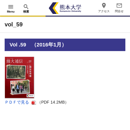
place
mail_outline
menu
search
アクセス
問合せ
Menu
検索
vol_59
Vol .59 （2016年1月）
ＰＤＦで見る
（PDF 14.2MB）