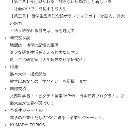
【第二章】受け継がれる「飾らない行動力」と新しい風
～社会の中で、成長する熊大生
【第三章】 留学生五高記念館ボランティアガイドが語る、熊大
の魅力
～語り継がれる歴史は、海を越えて
研究室探訪
地層は、地球の記憶の宝庫
タフな研究生活を支える壮大なロマン
尾上哲治研究室（大学院自然科学研究科）
特集II
熊本大学 授業開放
熊大はあなたの「学びたい」を応援します！
国際交流
文部科学省「トビタテ！留学JAPAN 日本代表プログラム」で
熊大生が世界へ羽ばたく
卒業生ジャーナル
本学の卒業生たちの“今”に迫る「卒業生ジャーナル」
KUMADAI TOPICS