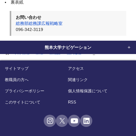
裏表紙
お問い合わせ
総務部総務課広報戦略室
096-342-3119
熊本大学ナビゲーション
home
大学情報
広報
広報誌
熊大通信
vol_59
サイトマップ
アクセス
教職員の方へ
関連リンク
プライバシーポリシー
個人情報保護について
このサイトについて
RSS