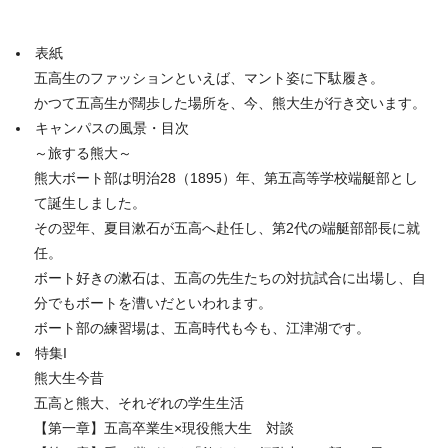
表紙
五高生のファッションといえば、マント姿に下駄履き。
かつて五高生が闊歩した場所を、今、熊大生が行き交います。
キャンパスの風景・目次
～旅する熊大～
熊大ボート部は明治28（1895）年、第五高等学校端艇部とし
て誕生しました。
その翌年、夏目漱石が五高へ赴任し、第2代の端艇部部長に就
任。
ボート好きの漱石は、五高の先生たちの対抗試合に出場し、自
分でもボートを漕いだといわれます。
ボート部の練習場は、五高時代も今も、江津湖です。
特集I
熊大生今昔
五高と熊大、それぞれの学生生活
【第一章】五高卒業生×現役熊大生 対談