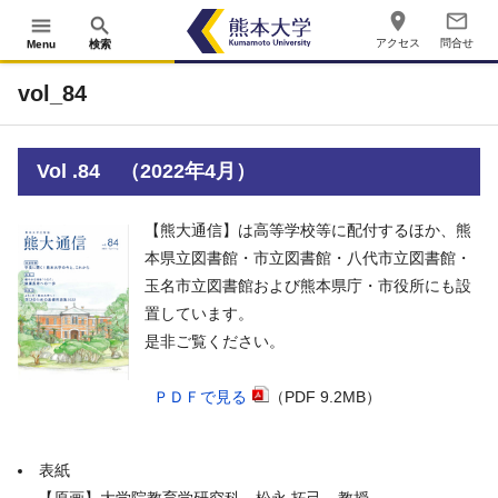
place
mail_outline
menu
search
アクセス
問合せ
Menu
検索
vol_84
Vol .84 （2022年4月）
【熊大通信】は高等学校等に配付するほか、熊
本県立図書館・市立図書館・八代市立図書館・
玉名市立図書館および熊本県庁・市役所にも設
置しています。
是非ご覧ください。
ＰＤＦで見る
（PDF 9.2MB）
表紙