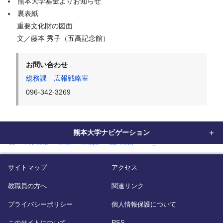
熊本大学基金よりお知らせ
裏表紙
重要文化財の図面
文／藤本 秀子（五高記念館）
お問い合わせ
総務課 広報戦略室
096-342-3269
熊本大学ナビゲーション
home
大学情報
広報
広報誌
熊大通信
vol_84
サイトマップ
アクセス
教職員の方へ
関連リンク
プライバシーポリシー
個人情報保護について
このサイトについて
RSS