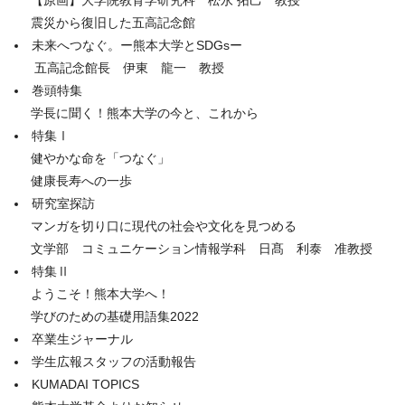
【原画】大学院教育学研究科 松永 拓己 教授
震災から復旧した五高記念館
未来へつなぐ。ー熊本大学とSDGsー
五高記念館長 伊東 龍一 教授
巻頭特集
学長に聞く！熊本大学の今と、これから
特集Ⅰ
健やかな命を「つなぐ」
健康長寿への一歩
研究室探訪
マンガを切り口に現代の社会や文化を見つめる
文学部 コミュニケーション情報学科 日髙 利泰 准教授
特集Ⅱ
ようこそ！熊本大学へ！
学びのための基礎用語集2022
卒業生ジャーナル
学生広報スタッフの活動報告
KUMADAI TOPICS