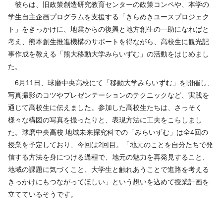
彼らは、旧政策創造研究教育センターの政策コンペや、本学の
学生自主企画プログラムを支援する「きらめきユースプロジェク
ト」をきっかけに、地震からの復興と地方創生の一助になればと
考え、熊本創生推進機構のサポートを得ながら、高校生に観光記
事作成を教える「熊大移動大学みらいずむ」の活動をはじめまし
た。
6月11日、球磨中央高校にて「移動大学みらいずむ」を開催し、
写真撮影のコツやプレゼンテーションのテクニックなど、実践を
通じて高校生に伝えました。参加した高校生たちは、さっそく
様々な構図の写真を撮ったりと、表現方法に工夫をこらしまし
た。球磨中央高校 地域未来探究科での「みらいずむ」は全4回の
授業を予定しており、今回は2回目。「地元のことを自分たちで発
信する方法を身につける過程で、地元の魅力を再発見すること、
地域の課題に気づくこと、大学生と触れあうことで進路を考える
きっかけにもつながってほしい」という想いを込めて授業計画を
立てているそうです。