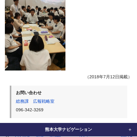
（2018年7月12日掲載）
お問い合わせ
総務課 広報戦略室
096-342-3269
熊本大学ナビゲーション
home
大学情報
広報
広報誌
WEBマガジン「KUMADAI NOW(熊大なう