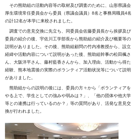
その熊助組の活動内容等の取材及び調査のために、山形県議会
厚生環境常任委員会から委員（県議会議員）8名と事務局職員4名
の計12名が本学に来校されました。
調査での意見交換に先立ち、同委員会佐藤委員長から挨拶及び
委員の紹介の後、宇佐川工学部長から熊助組の紹介及び概要等の
説明がありました。その後、熊助組顧問の竹内准教授から、設立
経緯や活動内容について説明があった後、熊助組幹事の松田楓さ
ん、大阪洋平さん、藤村藍香さんから、加入理由、活動から得た
経験、熊本地震後の実際のボランティア活動状況等について説明
がありました。
熊助組からの説明の後には、委員の方々から「ボランティアを
やる上で、学生としての強みや弱みは？」、「他の団体や他大学
等との連携は行っているのか？」等の質問があり、活発な意見交
換が行われました。