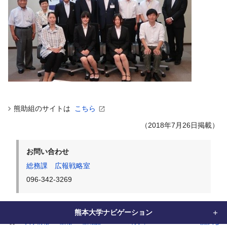
熊助組のサイトは
こちら
（2018年7月26日掲載）
お問い合わせ
総務課 広報戦略室
096-342-3269
熊本大学ナビゲーション
home
大学情報
広報
広報誌
WEBマガジン「KUMADAI NOW(熊大なう