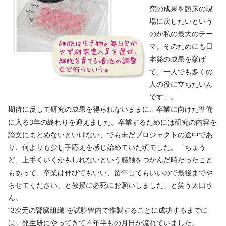
究の成果を臨床の現
場に戻したいという
のが私の最大のテー
マ。そのためにも日
本発の成果を挙げ
て、一人でも多くの
人の役に立ちたいん
です」。
期待に反して研究の成果を得られないままに、卒業に向けた準備
に入る3年の終わりを迎えました。卒業するためには研究の内容を
論文にまとめないといけない、でも未だプロジェクトの途中であ
り、何よりも少し手応えを感じ始めていた頃でした。「ちょう
ど、上手くいくかもしれないという感触をつかんだ時だったこと
もあって、卒業は伸びてもいい、留年してもいいので最後までや
らせてください、と教授に必死にお願いしました」と笑う太口さ
ん。
“3次元の腎臓組織”を試験管内で作製することに成功するまでに
は、発生研にやってきて４年半もの月日が流れていました。