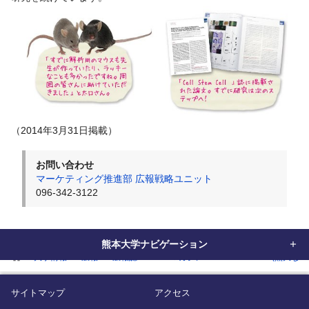
（2014年3月31日掲載）
お問い合わせ
マーケティング推進部 広報戦略ユニット
096-342-3122
熊本大学ナビゲーション
home
大学情報
広報
広報誌
WEBマガジン「KUMADAI NOW(熊大なう
サイトマップ
アクセス