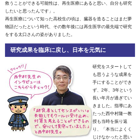
救うことができる可能性は、再生医療にあると思い、自分も研究
したいと思ったんです」。
再生医療について知った高校生の頃は、臓器を造ることはまだ夢
物語だったという時代、その数年後には再生医学の最先端で研究
をする太口さんの姿がありました。
研究成果を臨床に戻し、日本を元気に
研究をスタートして
も思うような成果を
手にすることができ
ず、2年、3年という
長い年月が過ぎてい
きました。指導にあ
たった西中村隆一教
授も当時を振り返
り、「本当によくく
じけなかったと思い