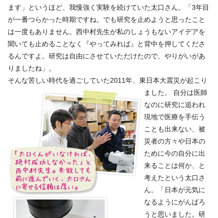
ます」というほど、我慢強く実験を続けていた太口さん。「3年目
が一番つらかった時期ですね。でも研究を止めようと思ったこと
は一度もありません。西中村先生が私のしょうもないアイデアを
聞いても止めることなく『やってみれば』と背中を押してくださ
るんですよ。研究は自由にさせていただけたので、やりがいがあ
りましたね」。
そんな苦しい時代を過ごしていた2011年、東日本大震災が起こり
ました。
自分は医師
なのに研究に追われ
現地で医療を手伝う
ことも出来ない、被
災者の方々や日本の
ために今の自分に出
来ることは何か、と
考えたという太口さ
ん。「日本が元気に
なるようにがんばろ
うと思いました。研