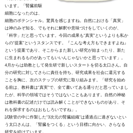
います。「腎臓前駆
細胞になったのは、
細胞のポテンシャル。驚異を感じますね。自然における「真実」
は神のみぞ知る、でもそれに解釈や意味づけをしていくのが、
「科学」だと思っています。今回の成果も“真実”というよりも私か
らの“提案”というスタンスです。『こんな考え方もできますよね』
という提案であり、そこからまた新しい研究が始まったり、新た
に生まれるものがあってもいいんじゃないかと思っています」。
4月からは助教として発生研で新しいスタートを切る太口さん。自
分の研究に対してさらに責任を持ち、研究成果を社会に還元する
ことを胸に、次のステップの研究に取り組みます。「研究を始め
る前は、教科書は“真実”で、全て書いてある通りだと思っていまし
たが、科学の領域ではそうではないこともあります。自然の神秘
は教科書の記述だけでは読み解くことができないものがあり、そ
れを探求するのはおもしろいですね」。
試験管の中に作製した“3次元の腎臓組織”は通過点に過ぎないとい
う太口さんは、「腎臓をつくる」という目標に向かい、さらなる
研究を続けています。