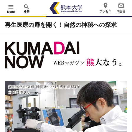
place
mail_outline
menu
search
アクセス
問合せ
Menu
検索
再生医療の扉を開く！自然の神秘への探求