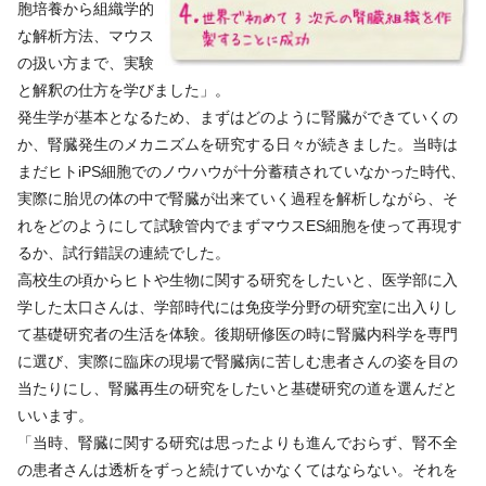
胞培養から組織学的
な解析方法、マウス
の扱い方まで、実験
と解釈の仕方を学びました」。
発生学が基本となるため、まずはどのように腎臓ができていくの
か、腎臓発生のメカニズムを研究する日々が続きました。当時は
まだヒトiPS細胞でのノウハウが十分蓄積されていなかった時代、
実際に胎児の体の中で腎臓が出来ていく過程を解析しながら、そ
れをどのようにして試験管内でまずマウスES細胞を使って再現す
るか、試行錯誤の連続でした。
高校生の頃からヒトや生物に関する研究をしたいと、医学部に入
学した太口さんは、学部時代には免疫学分野の研究室に出入りし
て基礎研究者の生活を体験。後期研修医の時に腎臓内科学を専門
に選び、実際に臨床の現場で腎臓病に苦しむ患者さんの姿を目の
当たりにし、腎臓再生の研究をしたいと基礎研究の道を選んだと
いいます。
「当時、腎臓に関する研究は思ったよりも進んでおらず、腎不全
の患者さんは透析をずっと続けていかなくてはならない。それを