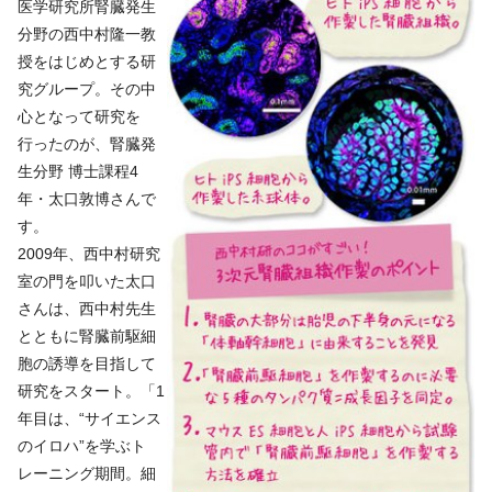
医学研究所腎臓発生
分野の西中村隆一教
授をはじめとする研
究グループ。その中
心となって研究を
行ったのが、腎臓発
生分野 博士課程4
年・太口敦博さんで
す。
2009年、西中村研究
室の門を叩いた太口
さんは、西中村先生
とともに腎臓前駆細
胞の誘導を目指して
研究をスタート。「1
年目は、“サイエンス
のイロハ”を学ぶト
レーニング期間。細