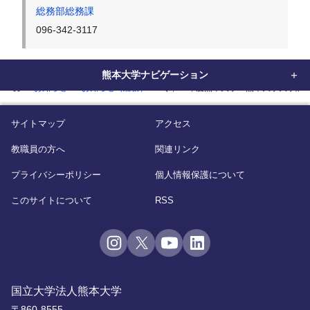
総務部総務課
096-342-3117
熊本大学ナビゲーション
home
お知らせ
お知らせ（総務）
令和４年度熊本大学・熊本大学大学院
サイトマップ
アクセス
教職員の方へ
関連リンク
プライバシーポリシー
個人情報保護について
このサイトについて
RSS
国立大学法人熊本大学
〒860-8555