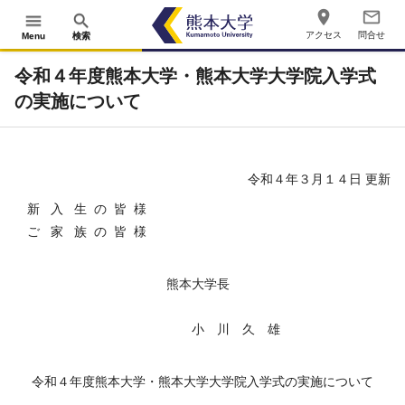
place
mail_outline
menu
search
アクセス
問合せ
Menu
検索
令和４年度熊本大学・熊本大学大学院入学式
の実施について
令和４年３月１４日 更新
新 入 生 の 皆 様
ご 家 族 の 皆 様
熊本大学長
小 川 久 雄
令和４年度熊本大学・熊本大学大学院入学式の実施について