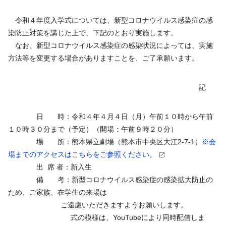
令和４年度入学式については、新型コロナウイルス感染症の感
染防止対策を講じた上で、下記のとおり実施します。
なお、新型コロナウイルス感染症の感染状況によっては、実施
方法等を変更する場合がありますことを、ご了承願います。
記
日 時：令和４年４月４日（月）午前１０時から午前
１０時３０分まで（予定）（開場：午前９時２０分）
場 所：熊本県立劇場（熊本市中央区大江2-7-1）
※会
場までのアクセスはこちらをご参照ください。
出 席 者：新入生
備 考：新型コロナウイルス感染症の感染拡大防止の
ため、ご家族、在学生の来場は
ご遠慮いただきますようお願いします。
式の模様は、
YouTube
により同時配信しま