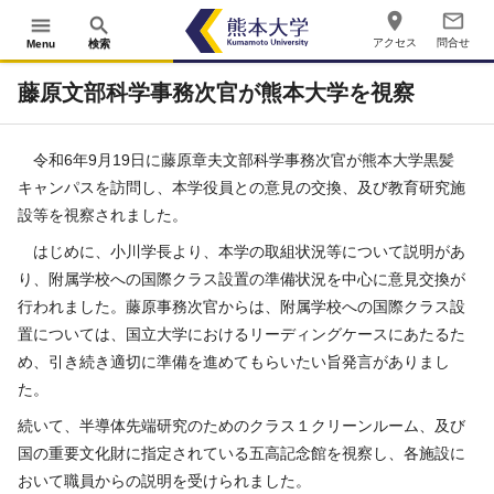
place
mail_outline
menu
search
アクセス
問合せ
Menu
検索
藤原文部科学事務次官が熊本大学を視察
令和
6
年
9
月
19
日に藤原章夫文部科学事務次官が熊本大学黒髪
キャンパスを訪問し、本学役員との意見の交換、及び教育研究施
設等を視察されました。
はじめに、小川学長より、本学の取組状況等について説明があ
り、附属学校への国際クラス設置の準備状況を中心に意見交換が
行われました。藤原事務次官からは、附属学校への国際クラス設
置については、国立大学におけるリーディングケースにあたるた
め、引き続き適切に準備を進めてもらいたい旨発言がありまし
た。
続いて、半導体先端研究のためのクラス１クリーンルーム、及び
国の重要文化財に指定されている五高記念館を視察し、各施設に
おいて職員からの説明を受けられました。