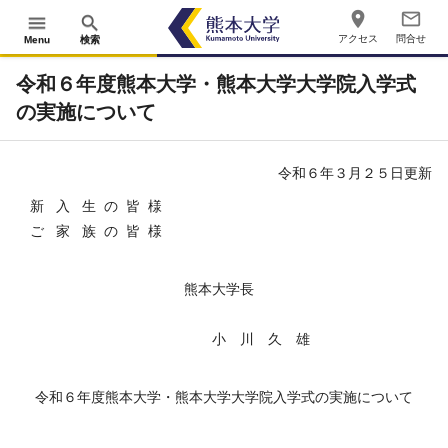
place
mail_outline
menu
search
アクセス
問合せ
Menu
検索
令和６年度熊本大学・熊本大学大学院入学式
の実施について
令和６年３月２５日更新
新 入 生 の 皆 様
ご 家 族 の 皆 様
熊本大学長
小 川 久 雄
令和６年度熊本大学・熊本大学大学院入学式の実施について