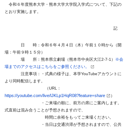
令和６年度熊本大学・熊本大学大学院入学式について、下記の
とおり実施します。
記
日 時：令和６年４月４日（木）午前１０時から（開
場：午前９時１５分）
場 所：熊本県立劇場（熊本市中央区大江2-7-1）
※会
場までのアクセスはこちらをご参照ください。
注意事項：・式典の様⼦は、本学YouTubeアカウントに
より同時配信します。
（URL：
https://youtube.com/live/lJKLp1HqR08?feature=share
）
・ご来場の順に、前方の席にご案内します。
式直前は混み合うことが予想されますので、
時間に余裕をもってご来場ください。
・当⽇は交通渋滞が予想されますので、公共