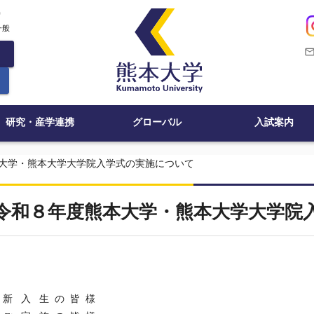
c
一般
mail_outli
研究・産学連携
グローバル
入試案内
大学・熊本大学大学院入学式の実施について
令和８年度熊本大学・熊本大学大学院
令和８年３
新 入 生 の 皆 様