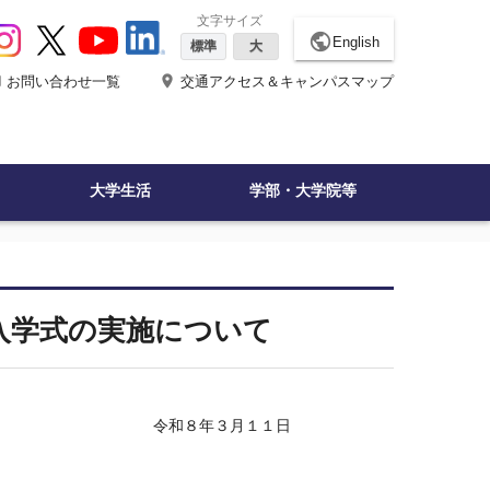
文字サイズ
public
English
標準
大
ne
place
お問い合わせ一覧
交通アクセス＆キャンパスマップ
大学生活
学部・大学院等
入学式の実施について
月１１日