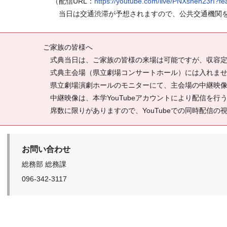
（配信URL：
https://youtube.com/live/PNXsneh23rI?fe
当⽇は交通渋滞が予想されますので、公共交通機関をご
ご家族の皆様へ
式典当日は、ご家族の皆様の来場は可能ですが、収容定
式典主会場（県立劇場コンサートホール）には入れませ
県立劇場演劇ホールのモニターにて、主会場の中継映像を
中継映像は、本学YouTubeアカウントにより配信を行う
席数に限りがありますので、YouTubeでの同
お問い合わせ
総務部 総務課
096-342-3117