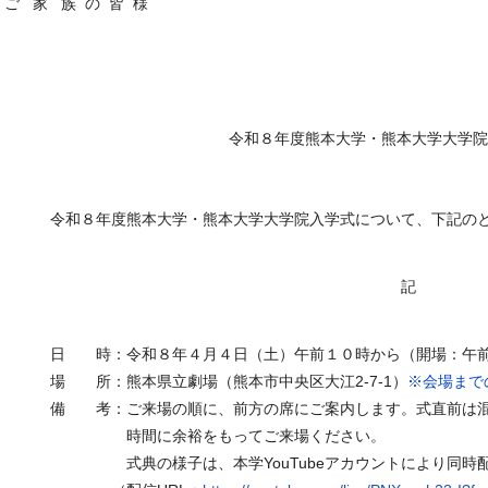
ご 家 族 の 皆 様
小 川 
令和８年度熊本大学・熊本大学大学
令和８年度熊本大学・熊本大学大学院入学式について、下記のと
記
日 時：令和８年４月４日（土）午前１０時から（開場：午前
場 所：熊本県立劇場（熊本市中央区大江2-7-1）
※会場まで
備 考：ご来場の順に、前⽅の席にご案内します。式直前は混み
時間に余裕をもってご来場ください。
式典の様⼦は、本学YouTubeアカウントにより同時配