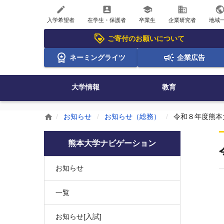
create
account_box
school
business
publi
入学希望者
在学生・保護者
卒業生
企業研究者
地域
ご寄付のお願いについて
ネーミングライツ
企業広告
大学情報
教育
お知らせ
お知らせ（総務）
令和８年度熊本
home
熊本大学ナビゲーション
お知らせ
一覧
お知らせ[入試]