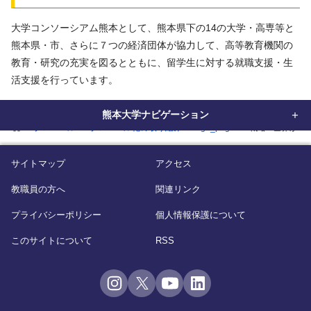
大学コンソーシアム熊本として、熊本県下の14の大学・高専等と
熊本県・市、さらに７つの経済団体が協力して、高等教育機関の
教育・研究の充実を図るとともに、留学生に対する就職支援・生
活支援を行っています。
熊本大学ナビゲーション
home
グローバル
グローバル化の取り組み
sgu_page
戦略2 世界か
サイトマップ
アクセス
教職員の方へ
関連リンク
プライバシーポリシー
個人情報保護について
このサイトについて
RSS