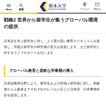
place
mail_outline
menu
search
アクセス
問合せ
Menu
検索
戦略2 世界から留学生が集うグローバル環境
の提供
日本語を学ぶ留学生に対し、より質の高い教育カリキュラムを提
供し、外国人留学生や研究者の受入を促進します。また留学生に
対するライフサポートを行います。
グローバル教育と柔軟な学事暦の導入
日本語教育分野により、留学生および外国人研究員に対し、初級
者から上級者までそれぞれのレベルに応じた日本語・日本事情科
目を提供します。