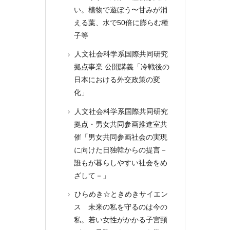
い。植物で遊ぼう〜甘みが消
える葉、水で50倍に膨らむ種
子等
人文社会科学系国際共同研究
拠点事業 公開講義「冷戦後の
日本における外交政策の変
化」
人文社会科学系国際共同研究
拠点・男女共同参画推進室共
催「男女共同参画社会の実現
に向けた日独韓からの提言－
誰もが暮らしやすい社会をめ
ざして－」
ひらめき☆ときめきサイエン
ス 未来の私を守るのは今の
私。若い女性がかかる子宮頸