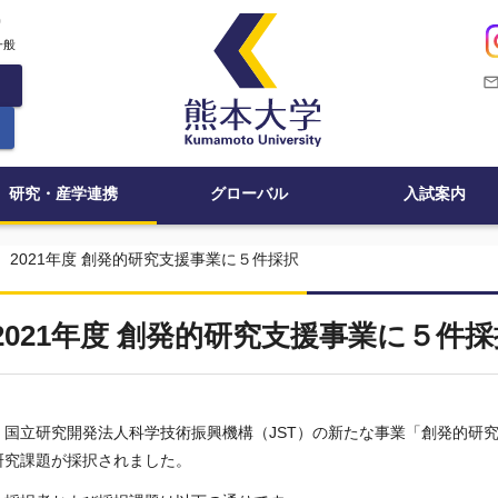
c
一般
mail_outli
研究・産学連携
グローバル
入試案内
2021年度 創発的研究支援事業に５件採択
2021年度 創発的研究支援事業に５件採
国立研究開発法人科学技術振興機構（
JST
）の新たな事業「創発的研
研究課題が採択されました。