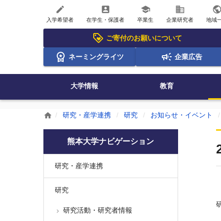
create
account_box
school
business
publi
入学希望者
在学生・保護者
卒業生
企業研究者
地域
ご寄付のお願いについて
ネーミングライツ
企業広告
大学情報
教育
研究・産学連携
研究
お知らせ・イベント
home
熊本大学ナビゲーション
研究・産学連携
研究
研究活動・研究者情報