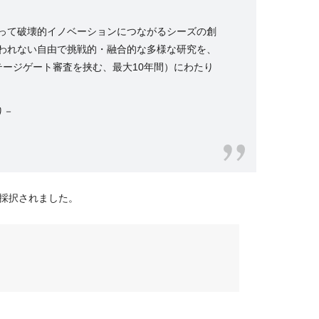
って破壊的イノベーションにつながるシーズの創
われない自由で挑戦的・融合的な多様な研究を、
テージゲート審査を挟む、最大
10
年間）にわたり
り－
が採択されました。