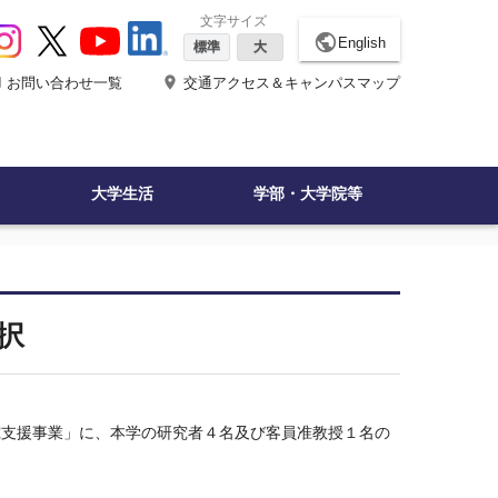
文字サイズ
public
English
標準
大
ne
place
お問い合わせ一覧
交通アクセス＆キャンパスマップ
大学生活
学部・大学院等
択
究支援事業」に、本学の研究者４名及び客員准教授１名の