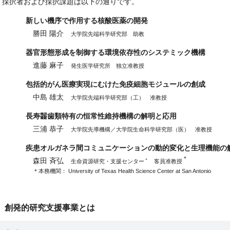
採択者および採択課題は以下の通りです。
新しい機序で作用する核酸医薬の開発
勝田 陽介
大学院先端科学研究部 助教
器官形態形成を制御する環境依存性のシステミック機構
進藤 麻子
発生医学研究所 独立准教授
包括的がん医療実現にむけた免疫細胞モジュールの創成
中島 雄太
大学院先端科学研究部（工） 准教授
長寿齧歯類特有の恒常性維持機構の解明と応用
三浦 恭子
大学院先導機構／大学院生命科学研究部（医） 准教授
疾患オルガネラ間コミュニケーションの動的変化と生理機能の
＊
森田 斉弘
＊
生命資源研究・支援センター
客員准教授
＊本務機関：
University of Texas Health Science Center at San Antonio
創発的研究支援事業とは