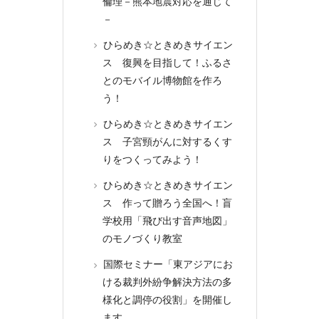
倫理－熊本地震対応を通じて
－
ひらめき☆ときめきサイエン
ス 復興を目指して！ふるさ
とのモバイル博物館を作ろ
う！
ひらめき☆ときめきサイエン
ス 子宮頸がんに対するくす
りをつくってみよう！
ひらめき☆ときめきサイエン
ス 作って贈ろう全国へ！盲
学校用「飛び出す音声地図」
のモノづくり教室
国際セミナー「東アジアにお
ける裁判外紛争解決方法の多
様化と調停の役割」を開催し
ます。