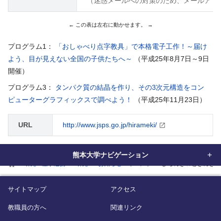
（迷惑メールへの対策のため、メールアドレスの 
プログラム1：
「おしゃべり点字教具」で本格電子工作！～届け
よう、目が見えない全国の子供たちへ～
（平成25年8月7日～9日
開催）
プログラム3：
タンパク質の結晶を作り、その3次元構造をコン
ピューターグラフィックスで調べよう！
（平成25年11月23日）
URL
http://www.jsps.go.jp/hirameki/
熊本大学ナビゲーション
home
研究・産学連携
研究
お知らせ・イベント
ひらめき☆ときめき
サイトマップ
アクセス
教職員の方へ
関連リンク