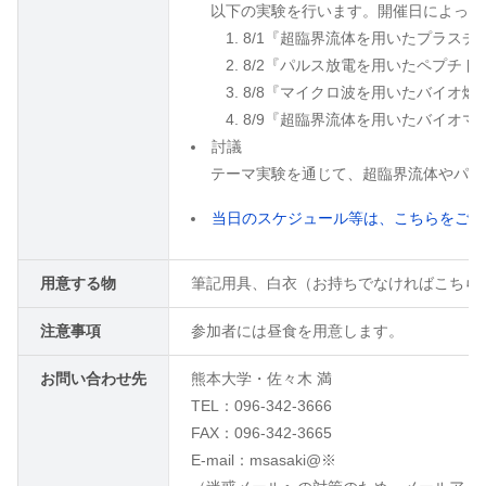
以下の実験を行います。開催日によって
8/1『超臨界流体を用いたプラスチ
8/2『パルス放電を用いたペプチド
8/8『マイクロ波を用いたバイオ燃
8/9『超臨界流体を用いたバイオ
討議
テーマ実験を通じて、超臨界流体やパル
当日のスケジュール等は、こちらをご
用意する物
筆記用具、白衣（お持ちでなければこちら
注意事項
参加者には昼食を用意します。
お問い合わせ先
熊本大学・佐々木 満
TEL：096-342-3666
FAX：096-342-3665
E-mail：msasaki@※