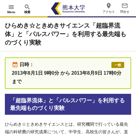
place
mail_outline
menu
search
アクセス
問合せ
Menu
検索
ひらめき☆ときめきサイエンス「超臨界流
体」と「パルスパワー」を利用する最先端も
のづくり実験
event_available
日時：
一般
2013年8月1日 9時0分 から 2013年8月9日 17時0分
まで
「超臨界流体」と「パルスパワー」を利用する
最先端ものづくり実験
ひらめき☆ときめきサイエンスとは、研究機関で行っている最先
端の科研費の研究成果について、中学生、高校生の皆さんが、直