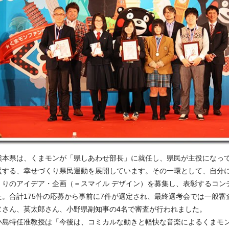
熊本県は、くまモンが「県しあわせ部長」に就任し、県民が主役になっ
援する、幸せづくり県民運動を展開しています。その一環として、自分
くりのアイデア・企画（＝スマイル デザイン）を募集し、表彰するコン
た。合計175件の応募から事前に7件が選定され、最終選考会では一般審
ヌさん、英太郎さん、小野県副知事の4名で審査が行われました。
小島特任准教授は「今後は、コミカルな動きと軽快な音楽によるくまモン主