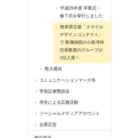
平成25年度 卒業式・
修了式を挙行しました
熊本県主催「スマイル
デザインコンテスト」
で 附属病院の小島淳特
任准教授のグループが
2位入賞！
熊大通信
コミュニケーションマーク等
学長記者懇談会
学生による広報活動
ソーシャルメディアアカウント
企業広告
施設状況