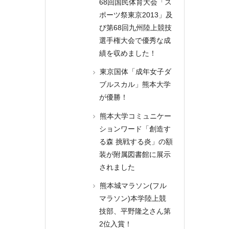
68回国民体育大会「ス
ポーツ祭東京2013」及
び第68回九州陸上競技
選手権大会で優秀な成
績を収めました！
東京国体「成年女子ダ
ブルスカル」熊本大学
が優勝！
熊本大学コミュニケー
ションワード「創造す
る森 挑戦する炎」の額
装が附属図書館に展示
されました
熊本城マラソン(フル
マラソン)本学陸上競
技部、平野隆之さん第
2位入賞！