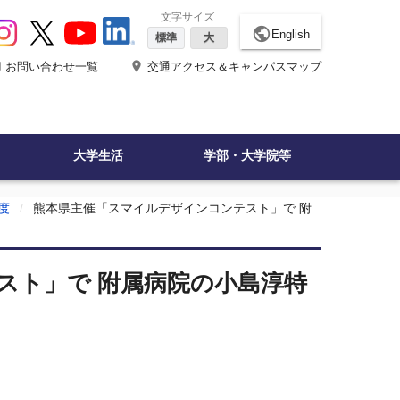
文字サイズ
public
English
標準
大
ne
place
お問い合わせ一覧
交通アクセス＆キャンパスマップ
大学生活
学部・大学院等
度
熊本県主催「スマイルデザインコンテスト」で 附
スト」で 附属病院の小島淳特