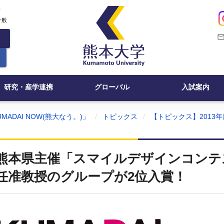
c
一般
mail_outli
研究・産学連携
グローバル
入試案内
MADAI NOW(熊大なう。)」
トピックス
【トピックス】2013年
熊本県主催「スマイルデザインコンテ
任准教授のグループが2位入賞！