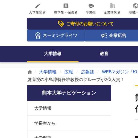
create
account_box
school
business
publi
入学希望者
在学生・保護者
卒業生
企業研究者
地域
ご寄付のお願いについて
ネーミングライツ
企業広告
大学情報
教育
大学情報
広報
広報誌
WEBマガジン「KU
home
属病院の小島淳特任准教授のグループが2位入賞！
熊本大学ナビゲーション
大学情報
学長室から