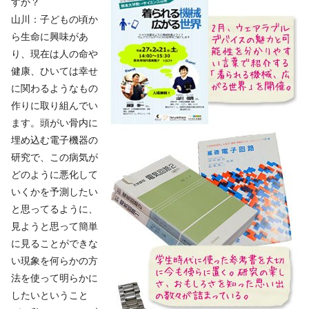
すか？
山川：子どもの頃か
ら生命に興味があ
り、現在は人の命や
健康、ひいては幸せ
に関わるようなもの
作りに取り組んでい
ます。頭がい骨内に
埋め込む電子機器の
研究で、この病気が
どのように悪化して
いくかを予測したい
と思ってるように、
見ようと思って簡単
に見ることができな
い現象を何らかの方
法を使って明らかに
したいということ