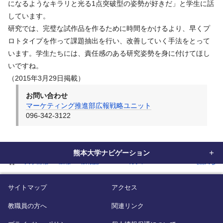
になるようなキラリと光る1点突破型の姿勢が好きだ」と学生に話
しています。
研究では、完璧な試作品を作るために時間をかけるより、早くプ
ロトタイプを作って課題抽出を行い、改善していく手法をとって
います。学生たちには、責任感のある研究姿勢を身に付けてほし
いですね。
（2015年3月29日掲載）
お問い合わせ
マーケティング推進部広報戦略ユニット
096-342-3122
熊本大学ナビゲーション
home
大学情報
広報
広報誌
WEBマガジン「KUMADAI NOW(熊大なう
サイトマップ
アクセス
教職員の方へ
関連リンク