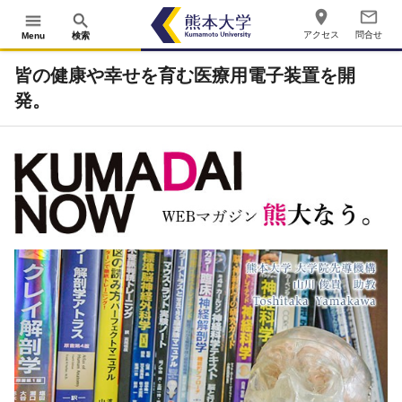
place
mail_outline
menu
search
アクセス
問合せ
Menu
検索
皆の健康や幸せを育む医療用電子装置を開
発。