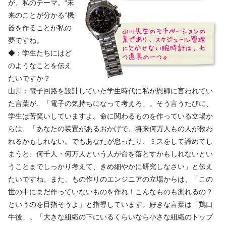
が、私のテーマ。“未
来のことが分かる”機
器を作ることが私の
夢ですね。
◆：学生たちにはど
のようなことを伝え
たいですか？
山川：電子回路を設計していた学生時代に私が恩師に言われてい
た言葉が、「電子の気持ちになって考えろ」。そう言うたびに、
学生は苦笑いしていますよ。命に関わるものを作っている立場か
らは、「あなたの装置があるおかげで、将来何万人もの人が救わ
れるかもしれない。でもあなたが怠ったり、ミスをして諦めてし
まうと、何千人・何万人という人が命を落とすかもしれないとい
うことまでしっかり考えて、きめ細やかに研究しなさい」と伝え
たいですね。また、もの作りのエンジニアの立場からは、「この
世の中にまだ作っていないものを作れ！こんなものも測れるの？
というのを目指そうよ」と指導しています。好きな言葉は「鶏口
牛後」。「大きな組織の下にいるくらいなら小さな組織のトップ