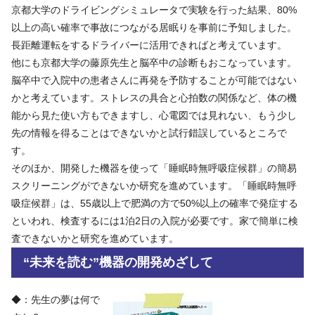
京都大学のドライビングシミュレータで実験を行った結果、80%
以上の高い確率で事故につながる居眠りを事前に予知しました。
長距離運転をするドライバーに活用できればと考えています。
他にも京都大学の藤原先生と脳卒中の診断もおこなっています。
脳卒中で入院中の患者さんに再発を予防することが可能ではない
かと考えています。ストレスの具合と心拍数の関係など、体の機
能から見た使い方もできますし、心電図では見れない、もう少し
先の情報を得ることはできないかと試行錯誤しているところで
す。
そのほか、開発した機器を使って「睡眠時無呼吸症候群」の簡易
スクリーニングができないか研究を進めています。「睡眠時無呼
吸症候群」は、55歳以上で肥満の方で50%以上の確率で発症する
といわれ、検査するには1泊2日の入院が必要です。家で簡単に検
査できないかと研究を進めています。
“未来を読む”機器の開発めざして
◆：先生の夢は何で