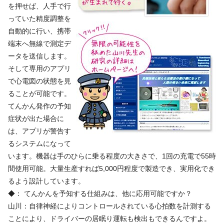
を押せば、人手で行
っていた精度調整を
自動的に行い、携帯
端末へ無線で測定デ
ータを送信します。
そして専用のアプリ
で心電図の状態を見
ることが可能です。
てんかん発作の予知
症状が出た場合に
は、アプリが警告す
るシステムになって
います。機器は手のひらに乗る程度の大きさで、1回の充電で55時
間使用可能。大量生産すれば5,000円程度で製造でき、実用化でき
るよう設計しています。
◆： てんかんを予知する仕組みは、他に応用可能ですか？
山川：自律神経によりコントロールされている心拍数を計測する
ことにより、ドライバーの居眠り運転も検出もできるんですよ。