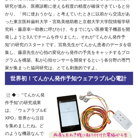
研究が進み、医療診断に使える程度の精度が確保できていると分
かり、「何に使おうかな」と考えていたときに以前から交流があ
った東京医科歯科大学・宮島美穂助教と京都大学大学院情報学研
究科・藤原幸一助教に呼びかけ、今までにない医療電子機器を開
発しようと3人でチームを作りました。それが“てんかん発作予
知”の研究のスタートです。宮島先生がてんかん患者のデータを収
集し、藤原先生が心拍の変化から発作の予兆をキャッチするプロ
グラムを構築。私が心拍センサーを開発するという各分野の専門
家が集まった協同研究は、とても刺激的ですよ。
世界初！てんかん発作予知ウェアラブル心電計
◆： “てんかん発
作予知”の研究成果
は、「ウェアラブルE
XPO」世界から注目
を集めましたね。ど
のような機器なんで