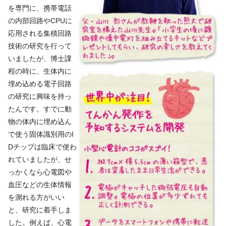
を専門に、携帯電話
の内部回路やCPUに
応用される集積回路
技術の研究を行って
いましたが、博士課
程の時に、生体内に
埋め込める電子回路
の研究に興味を持っ
たんです。すでに動
物の体内に埋め込ん
で使う固体識別用のI
Dチップは臨床で使わ
れていましたが、せ
っかくなら心電図や
血圧などの生体情報
を測れる方がいい
と、研究に着手しま
した。例えば、心電