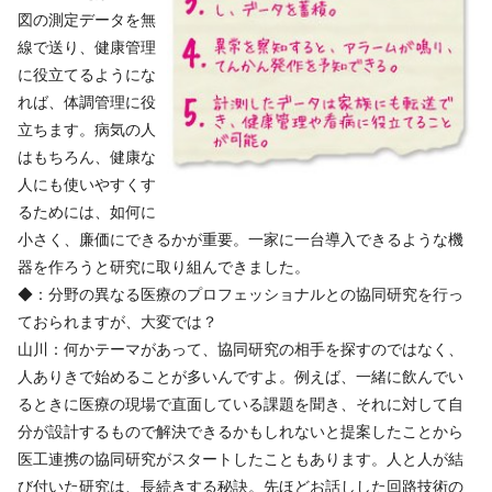
図の測定データを無
線で送り、健康管理
に役立てるようにな
れば、体調管理に役
立ちます。病気の人
はもちろん、健康な
人にも使いやすくす
るためには、如何に
小さく、廉価にできるかが重要。一家に一台導入できるような機
器を作ろうと研究に取り組んできました。
◆：分野の異なる医療のプロフェッショナルとの協同研究を行っ
ておられますが、大変では？
山川：何かテーマがあって、協同研究の相手を探すのではなく、
人ありきで始めることが多いんですよ。例えば、一緒に飲んでい
るときに医療の現場で直面している課題を聞き、それに対して自
分が設計するもので解決できるかもしれないと提案したことから
医工連携の協同研究がスタートしたこともあります。人と人が結
び付いた研究は、長続きする秘訣。先ほどお話しした回路技術の