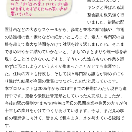
キングと呼ばれる調
整会議を根気強く行
いました。街路の配
置計画などの大きなスケールから、歩道と並木の隙間幅や、市電
の防護柵の色・素材などの細かいところまで、素人・専門家の垣
根を越えて膨大な時間をかけて対話を繰り返しましたね。そこま
できめ細やかに詰めていかないと、“まち”のまとまりや統一感を表
現することはできないんですよ。そういった途方もない作業を諦
めずに形にしようという人々が集まったことがとても幸運でし
た。住民の方々も行政も、そして我々専門家も誰もが諦めずにや
り遂げた結果が今回の受賞につながったのだと思っています。
本プロジェクトは2005年から2018年までの長期にわたり現在も進
行中です。建物や景観は暫定形としていったん完成しましたが、
今後の駅の役割や“まち”の特色は周辺の民間企業や住民の方々が何
十年もの歳月をかけてつくりあげていきます。今は、まだ見ぬ駅
前の理想像に向けて、皆さんで種をまき、水を与えている段階で
す。