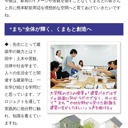
今後は、駅前のイメージや景観を崩すことなくくまもとの皆さん
と共に熊本駅前周辺を理想的な空間へと育てあげていきたいです
ね。
“まち”全体が輝く、くまもと創造へ
◆：先生にとって建
築学の魅力とは？
田中：土木や景観、
法律や社会学まで、
人々の生活全てと関
連する建築学は、一
生学び続ける学問だ
と思っています。プ
ロジェクトを通して
実践的に他分野に触
れ、知識を蓄えてい
ますね。