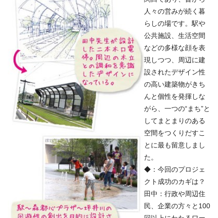
人々の営みが続く暮
らしの場です。駅や
公共施設、生活空間
などの多様な顔を表
現しつつ、周辺に建
設されたデザイン性
の高い建築物がきち
んと個性を発揮しな
がら、一つの“まち”と
してまとまりのある
空間をつくりだすこ
とに最も留意しまし
た。
◆：今回のプロジェ
クト成功のカギは？
田中：行政や周辺住
民、企業の方々と100
回以上にわたるワー