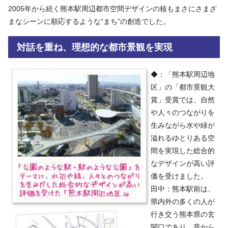
2005年から続く熊本駅周辺都市空間デザインの核もまさにさまざ
まなシーンに順応するような“まち”の創造でした。
対話を重ね、理想的な都市景観を実現
◆：「熊本駅周辺地
区」の「都市景観大
賞」受賞では、自然
や人々のつながりを
生みながら水や緑が
溢れるゆとりある空
間を実現した総合的
なデザインが高い評
価を受けました。
田中：熊本駅前は、
県内外の多くの人が
行き交う熊本県の玄
関口であり、昔から