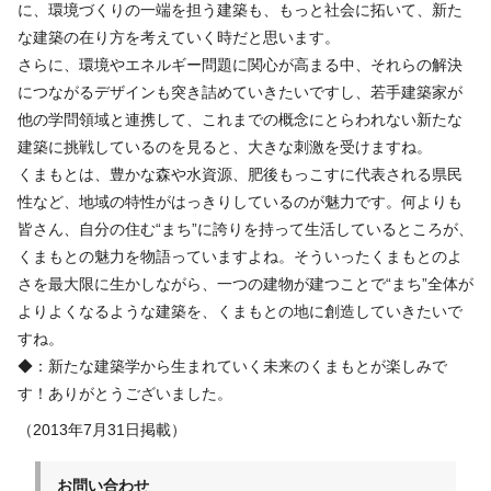
に、環境づくりの一端を担う建築も、もっと社会に拓いて、新た
な建築の在り方を考えていく時だと思います。
さらに、環境やエネルギー問題に関心が高まる中、それらの解決
につながるデザインも突き詰めていきたいですし、若手建築家が
他の学問領域と連携して、これまでの概念にとらわれない新たな
建築に挑戦しているのを見ると、大きな刺激を受けますね。
くまもとは、豊かな森や水資源、肥後もっこすに代表される県民
性など、地域の特性がはっきりしているのが魅力です。何よりも
皆さん、自分の住む“まち”に誇りを持って生活しているところが、
くまもとの魅力を物語っていますよね。そういったくまもとのよ
さを最大限に生かしながら、一つの建物が建つことで“まち”全体が
よりよくなるような建築を、くまもとの地に創造していきたいで
すね。
◆：新たな建築学から生まれていく未来のくまもとが楽しみで
す！ありがとうございました。
（2013年7月31日掲載）
お問い合わせ