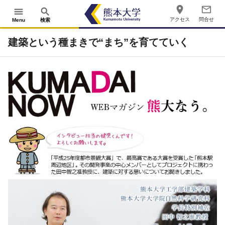
place
mail_outline
menu
search
アクセス
問合せ
Menu
検索
建築という種まきで“まち”を育てていく