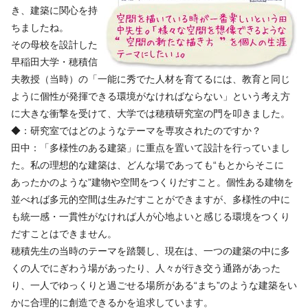
き、建築に関心を持
ちましたね。
その母校を設計した
早稲田大学・穂積信
夫教授（当時）の「一能に秀でた人材を育てるには、教育と同じ
ように個性が発揮できる環境がなければならない」という考え方
に大きな衝撃を受けて、大学では穂積研究室の門を叩きました。
◆：研究室ではどのようなテーマを専攻されたのですか？
田中：「多様性のある建築」に重点を置いて設計を行っていまし
た。私の理想的な建築は、どんな場であっても“もとからそこに
あったかのような”建物や空間をつくりだすこと。個性ある建物を
並べれば多元的空間は生みだすことができますが、多様性の中に
も統一感・一貫性がなければ人が心地よいと感じる環境をつくり
だすことはできません。
穂積先生の当時のテーマを踏襲し、現在は、一つの建築の中に多
くの人でにぎわう場があったり、人々が行き交う通路があった
り、一人でゆっくりと過ごせる場所がある“まち”のような建築をい
かに合理的に創造できるかを追求しています。