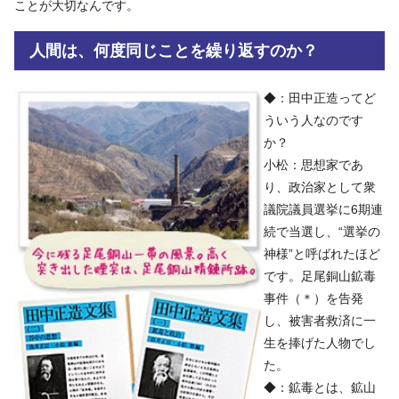
ことが大切なんです。
人間は、何度同じことを繰り返すのか？
◆：田中正造ってど
ういう人なのです
か？
小松：思想家であ
り、政治家として衆
議院議員選挙に6期連
続で当選し、“選挙の
神様”と呼ばれたほど
です。足尾銅山鉱毒
事件（＊）を告発
し、被害者救済に一
生を捧げた人物でし
た。
◆：鉱毒とは、鉱山