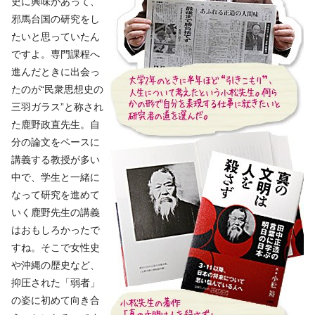
史に興味があって、
邪馬台国の研究をし
たいと思っていたん
ですよ。専門課程へ
進んだときに出会っ
たのが“民衆思想史の
三羽ガラス”と称され
た鹿野政直先生。自
分の論文をベースに
講義する教授が多い
中で、学生と一緒に
なって研究を進めて
いく鹿野先生の講義
はおもしろかったで
すね。そこで女性史
や沖縄の歴史など、
抑圧された「弱者」
の姿に初めて向き合