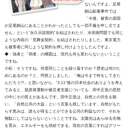
ないんですよ。足尾
銅山鉱毒事件では
「今後、被害の原因
が足尾銅山にあることがわかったとしても一切不服を申し立てま
せん」という“永久示談契約”を結ばされたり、水俣病問題でも同じ
ような内容の「見舞金契約」を結ばされたりしました。東京電力
も被害者に同じような契約を押し付けようとしたんですよ。
◆：強者と「弱者」の構図は、現代も何も変わらないということ
ですね。
小松：そうですね、何度同じことを繰り返すのか？歴史は何のた
めにあるのか？と、愕然としました。「俺は今まで何をしてきた
んだろう!?」と思いながら、“3.11”後の日本社会のありようを考え
てみると、脱原発運動や被災者支援についても、田中正造の思想
の中にその答えがあるんです。田中正造は、自然との共生を願
い、「自然公共の大益」という言葉も残しています。自然がもた
らす恵みは、誰もが得ることができる公共の利益なので、それを
無駄にしてはならないということですね。太陽光はあらゆる生物
を育み、エネルギーをも供給できる。現在の言葉にすればグリー