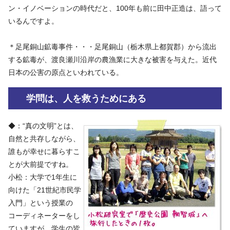
ン・イノベーションの時代だと、100年も前に田中正造は、語って
いるんですよ。
＊足尾銅山鉱毒事件・・・足尾銅山（栃木県上都賀郡）から流出
する鉱毒が、渡良瀬川沿岸の農漁業に大きな被害を与えた。近代
日本の公害の原点といわれている。
学問は、人を救うためにある
◆：“真の文明”とは、
自然と共存しながら、
誰もが幸せに暮らすこ
とが大前提ですね。
小松：大学で1年生に
向けた「21世紀市民学
入門」という授業の
コーディネーターをし
ていますが、学生の皆