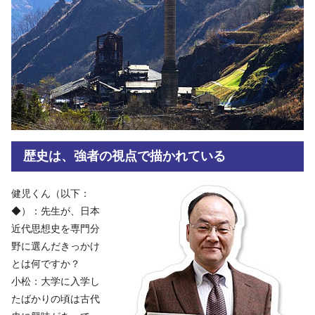
歴史は、強者の視点で描かれている
健児くん（以下：
◆）：先生が、日本
近代思想史を専門分
野に選んだきっかけ
とは何ですか？
小松：大学に入学し
たばかりの頃は古代