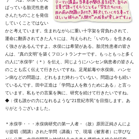
ばっている胎児性患者
さんたちのことを発信
していくことではない
かと考えています。生まれながらに重い十字架を背負わされて、
運命に翻弄されてきた人々には、与えられた「いのち」を生きぬ
く強さがあるんですよ。水俣には希望がある。胎児性患者の皆さ
んは、“真の文明”を築くフロントランナーです。もっともっと多く
の人に“水俣学”（＊）を伝え、同じようにハンセン病患者の皆さん
のことも広く伝えて行きたいですね。足尾鉱毒や水俣病、ハンセ
ン病などの問題は、どれもまだ終わっていない。問題は今も続い
ているんです。田中正造は「学問は人を救うためにある」と言っ
ています。私もその言葉を胸に、研究を続けて行きたいですね。
◆：僕も誰かの力になれるような“21世紀市民”を目指します。あ
りがとうございました。
＊水俣学・・・水俣病研究の第一人者・（故）原田正純さんによ
り提唱（開講）された学問（講義）で、現場（被害者）に学びな