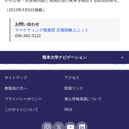
がら公害・水俣病問題と地域社会の未来を構想する総合的研究。
（2013年3月6日掲載）
お問い合わせ
マーケティング推進部 広報戦略ユニット
096-342-3122
熊本大学ナビゲーション
home
大学情報
広報
広報誌
WEBマガジン「KUMADAI NOW(熊大なう
サイトマップ
アクセス
教職員の方へ
関連リンク
プライバシーポリシー
個人情報保護について
このサイトについて
RSS