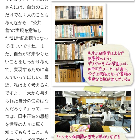
さんには、自分のこと
だけでなく人のことも
考えながら、“公共
善”の実現を意識し
た“21世紀市民”になっ
てほしいですね。ま
た、自分が将来やりた
いことをしっかり考え
て、実現するために進
んでいってほしい。最
近、私はよく考えるん
ですよ、「天から与え
られた自分の使命はな
んだろう？」って。一
つは、田中正造の思想
を世界の人々に広く
知ってもらうこと。も
う一つは、水俣でがん