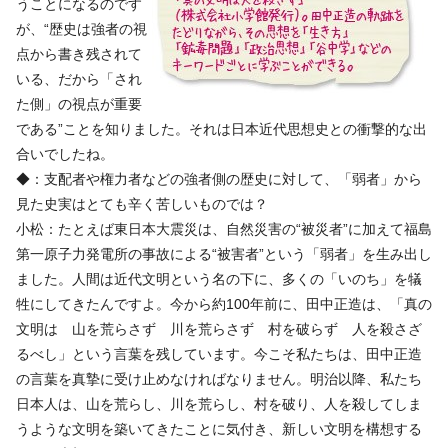
うことになるのです
が、“歴史は強者の視
点から書き残されて
いる、だから「され
た側」の視点が重要
である”ことを知りました。それは日本近代思想史との衝撃的な出
合いでしたね。
◆：支配者や権力者などの強者側の歴史に対して、「弱者」から
見た史実はとても辛く苦しいものでは？
小松：たとえば東日本大震災は、自然災害の“被災者”に加えて福島
第一原子力発電所の事故による“被害者”という「弱者」を生み出し
ました。人間は近代文明という名の下に、多くの「いのち」を犠
牲にしてきたんですよ。今から約100年前に、田中正造は、「真の
文明は 山を荒らさず 川を荒らさず 村を破らず 人を殺さざ
るべし」という言葉を残しています。今こそ私たちは、田中正造
の言葉を真摯に受け止めなければなりません。明治以降、私たち
日本人は、山を荒らし、川を荒らし、村を破り、人を殺してしま
うような文明を築いてきたことに気付き、新しい文明を構想する