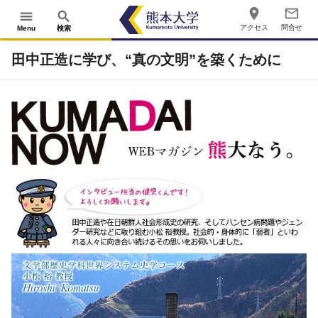
place
mail_outline
menu
search
アクセス
問合せ
Menu
検索
田中正造に学び、“真の文明”を築くために