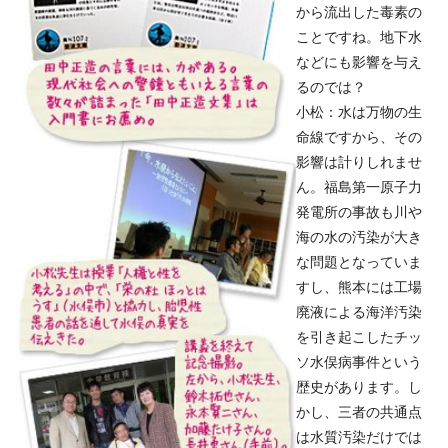
から流出した毒素の
ことですね。地下水
などにも影響を与え
るのでは？
小松：水は万物の生
命線ですから、その
影響は計りしれませ
ん。福島第一原子力
発電所の事故も川や
海の水の汚染が大き
な問題となっていま
すし、熊本には工場
廃液による海洋汚染
を引き起こしたチッ
ソ水俣病事件という
歴史があります。し
かし、三者の共通点
は水質汚染だけでは