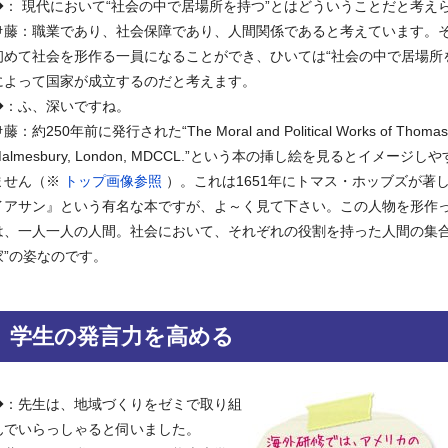
◆： 現代において“社会の中で居場所を持つ”とはどういうことだと考え
伊藤：職業であり、社会保障であり、人間関係であると考えています。
初めて社会を形作る一員になることができ、ひいては“社会の中で居場所
によって国家が成立するのだと考えます。
◆：ふ、深いですね。
藤：約250年前に発行された“The Moral and Political Works of Thomas 
Malmesbury, London, MDCCL.”という本の挿し絵を見るとイメージ
ません（※
トップ画像参照
）。これは1651年にトマス・ホッブズが著
イアサン』という有名な本ですが、よ～く見て下さい。この人物を形作
は、一人一人の人間。社会において、それぞれの役割を持った人間の集合
家”の姿なのです。
学生の発言力を高める
◆：先生は、地域づくりをゼミで取り組
んでいらっしゃると伺いました。