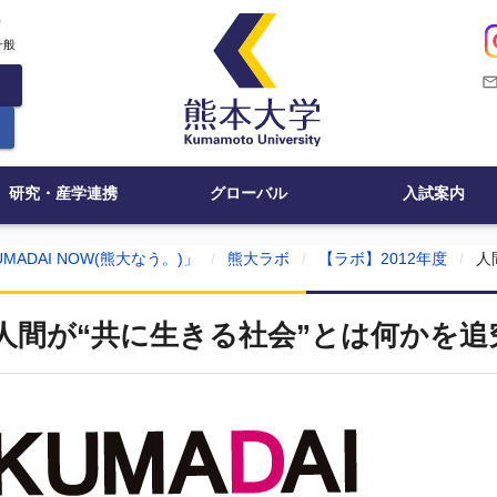
c
一般
mail_outli
研究・産学連携
グローバル
入試案内
MADAI NOW(熊大なう。)」
熊大ラボ
【ラボ】2012年度
人
人間が“共に生きる社会”とは何かを追