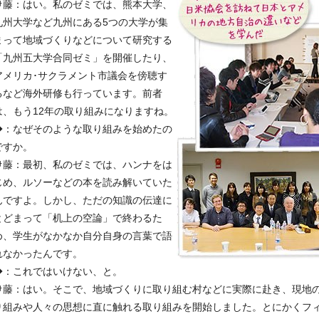
伊藤：はい。私のゼミでは、熊本大学、
九州大学など九州にある5つの大学が集
まって地域づくりなどについて研究する
「九州五大学合同ゼミ」を開催したり、
アメリカ･サクラメント市議会を傍聴す
るなど海外研修も行っています。前者
は、もう12年の取り組みになりますね。
◆：なぜそのような取り組みを始めたの
ですか。
伊藤：最初、私のゼミでは、ハンナをは
じめ、ルソーなどの本を読み解いていた
んですよ。しかし、ただの知識の伝達に
とどまって「机上の空論」で終わるた
め、学生がなかなか自分自身の言葉で語
れなかったんです。
◆：これではいけない、と。
伊藤：はい。そこで、地域づくりに取り組む村などに実際に赴き、現地
り組みや人々の思想に直に触れる取り組みを開始しました。とにかくフ