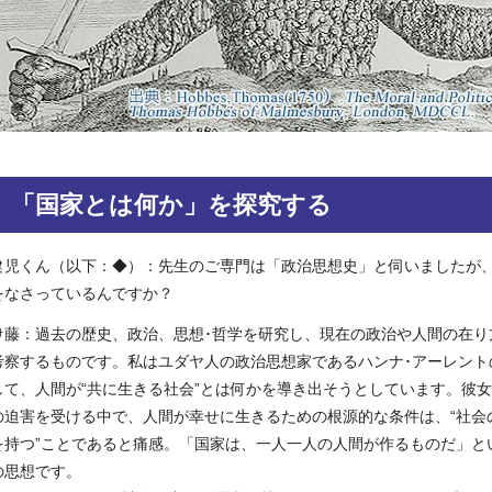
「国家とは何か」を探究する
健児くん（以下：◆）：先生のご専門は「政治思想史」と伺いましたが
をなさっているんですか？
伊藤：過去の歴史、政治、思想･哲学を研究し、現在の政治や人間の在り
考察するものです。私はユダヤ人の政治思想家であるハンナ･アーレント
して、人間が“共に生きる社会”とは何かを導き出そうとしています。彼
の迫害を受ける中で、人間が幸せに生きるための根源的な条件は、“社会
を持つ”ことであると痛感。「国家は、一人一人の人間が作るものだ」と
の思想です。