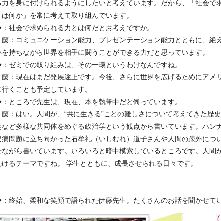
る力を身に付けられるようにしたいと考えています。だから、「社会で
とは何か」を常に考えて取り組んでいます。
◆：社会で求められる力とは何だとお考えですか。
伊藤：コミュニケーション能力、プレゼンテーション能力とともに、絶
心を持ちながら世界を相手に闘うことができる力だと思っています。
◆：ゼミでの取り組みは、その一環というわけなんですね。
伊藤：現在はまだ発展途上です。今後、さらに世界を広げるためにアメ
に行くことも予定しています。
◆：ところで先生は、現在、本を執筆中だと伺っています。
伊藤：はい。人間が、“共に生きる”ことの難しさについて考えてきた歴
会など多様な共同体をめぐる政治学という観点から書いています。ハン
俣病問題に立ち向かった石牟礼（いしむれ）道子さんや人間の疎外につ
せながら書いています。いろいろと暗中模索しているところです。人間が
続けるテーマですね。 学生とともに、成長させられる日々です。
◆：終始、柔和な笑顔で語られた伊藤先生。たくさんのお話を聞かせて