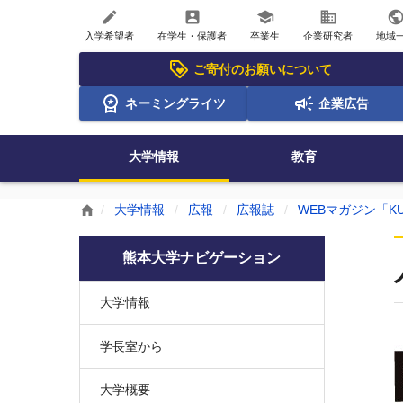
create
account_box
school
business
publi
入学希望者
在学生・保護者
卒業生
企業研究者
地域
ご寄付のお願いについて
ネーミングライツ
企業広告
大学情報
教育
大学情報
広報
広報誌
WEBマガジン「KU
home
熊本大学ナビゲーション
大学情報
学長室から
大学概要