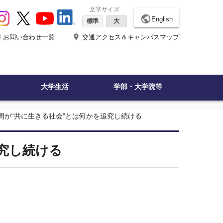
文字サイズ
public
English
標準
大
ne
place
お問い合わせ一覧
交通アクセス＆キャンパスマップ
大学生活
学部・大学院等
間が“共に生きる社会”とは何かを追究し続ける
究し続ける