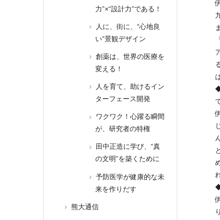
力”×“設計力”である！
人に、街に、“心地良
い”景観デザイン
創薬は、世界の医療を
変える！
人を育て、助けるイン
ターフェース開発
ワクワク！心躍る瞬間
が、研究者の特権
田中正造に学び、“真
の文明”を築くために
予防医学が健康的な未
来を作りだす
熊大通信