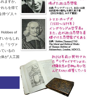
られますか。
それらを得て
を持つ”人々
Hobbes of
しやすいかもしれ
した『リヴァ
っているの
体が“人工国