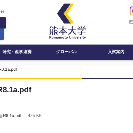
c
一般
mail_outli
研究・産学連携
グローバル
入試案内
R8.1a.pdf
R8.1a.pdf
R8.1a.pdf
— 425 KB