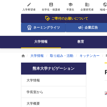
create
account_box
school
business
publi
入学希望者
在学生・保護者
卒業生
企業研究者
地域
ご寄付のお願いについて
ネーミングライツ
企業広告
大学情報
教育
大学情報
取り組み・活動
キッチンカー
home
熊本大学ナビゲーション
大学情報
学長室から
大学概要