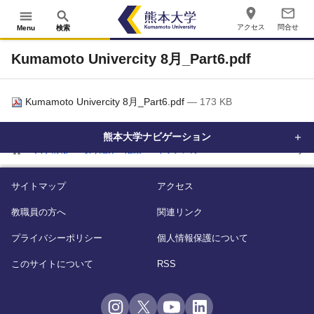
place
mail_outline
menu
search
アクセス
問合せ
Menu
検索
Kumamoto Univercity 8月_Part6.pdf
Kumamoto Univercity 8月_Part6.pdf
— 173 KB
熊本大学ナビゲーション
home
大学情報
取り組み・活動
キッチンカー
Kumamoto Univercity 8
サイトマップ
アクセス
教職員の方へ
関連リンク
プライバシーポリシー
個人情報保護について
このサイトについて
RSS