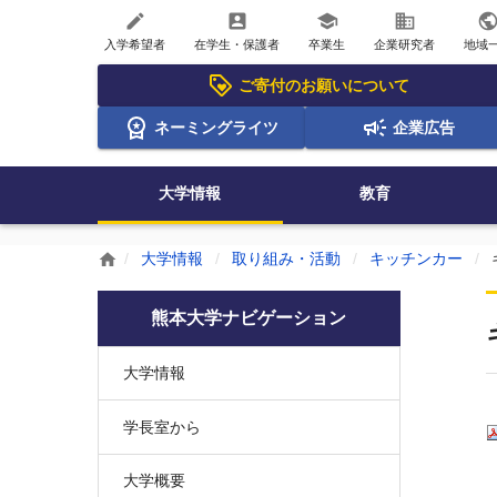
create
account_box
school
business
publi
入学希望者
在学生・保護者
卒業生
企業研究者
地域
ご寄付のお願いについて
ネーミングライツ
企業広告
大学情報
教育
大学情報
取り組み・活動
キッチンカー
home
熊本大学ナビゲーション
大学情報
学長室から
大学概要