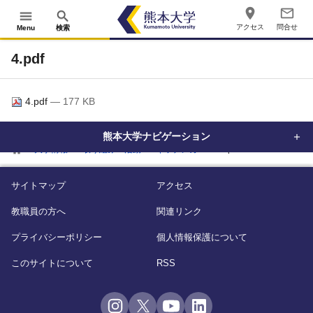
place
mail_outline
menu
search
アクセス
問合せ
Menu
検索
4.pdf
4.pdf
— 177 KB
熊本大学ナビゲーション
home
大学情報
取り組み・活動
キッチンカー
4.pdf
サイトマップ
アクセス
教職員の方へ
関連リンク
プライバシーポリシー
個人情報保護について
このサイトについて
RSS