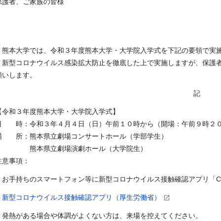
保護者、ご家族の皆様
熊本大学では、令和３年度熊本大学・大学院入学式を下記の要領で実施
新型コロナウイルス感染拡大防止を徹底した上で実施しますが、保護者
願いします。
記
【令和３年度熊本大学・大学院入学式】
日 時：令和３年４月４日（日）午前１０時から（開場：午前９時２
場 所：熊本県立劇場コンサートホール（学部学生）
熊本県立劇場演劇ホール（大学院生）
注意事項：
・お手持ちのスマートフォン等に新型コロナウイルス接触確認アプリ「
新型コロナウイルス接触確認アプリ（厚生労働省）
・発熱がある場合や体調がよくない方は、来場を控えてください。