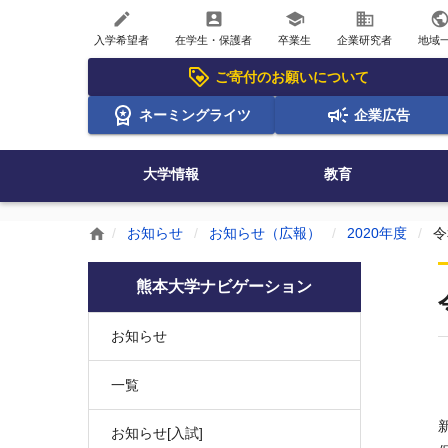
create
account_box
school
business
publi
入学希望者
在学生・保護者
卒業生
企業研究者
地域
ご寄付のお願いについて
ネーミングライツ
企業広告
大学情報
教育
お知らせ
お知らせ（広報）
2020年度
令
home
熊本大学ナビゲーション
お知らせ
一覧
お知らせ[入試]