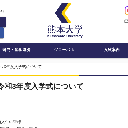
c
一般
mail_outli
研究・産学連携
グローバル
入試案内
和3年度入学式について
令和3年度入学式について
令
新入生の皆様