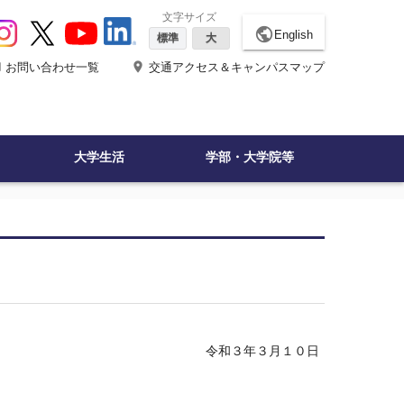
文字サイズ
public
English
標準
大
ne
place
お問い合わせ一覧
交通アクセス＆キャンパスマップ
大学生活
学部・大学院等
和３
年
３
月１０
日