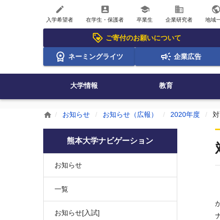
create
account_box
school
business
publi
入学希望者
在学生・保護者
卒業生
企業研究者
地域
ご寄付のお願いについて
ネーミングライツ
企業広告
大学情報
教育
お知らせ
お知らせ（広報）
2020年度
対
home
熊本大学ナビゲーション
お知らせ
一覧
お知らせ[入試]