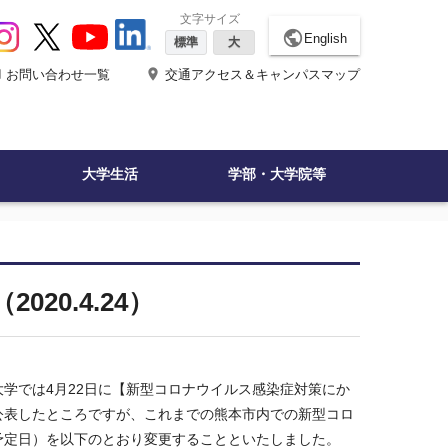
文字サイズ
public
English
標準
大
ne
place
お問い合わせ一覧
交通アクセス＆キャンパスマップ
大学生活
学部・大学院等
20.4.24）
学では4⽉22⽇に【新型コロナウイルス感染症対策にか
公表したところですが、これまでの熊本市内での新型コロ
予定日）を以下のとおり変更することといたしました。