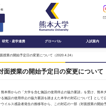
c
一般
mail_outli
研究・産学連携
グローバル
入試案内
面授業の開始予定日の変更について（2020.4.24）
対面授業の開始予定日の変更について（20
熊本県からの「⼤学を含む施設の使用停止の協力要請」を受け、熊本大
かる施設の使用停止の協力要請を踏まえた本学の対応について】として
ナウイルス感染者発生の推移等から、この対応の一部（対面授業の開始