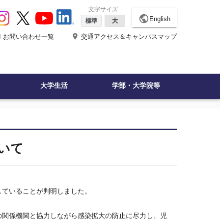
文字サイズ
public
English
標準
大
ne
place
お問い合わせ一覧
交通アクセス＆キャンパスマップ
大学生活
学部・大学院等
いて
していることが判明しました。
関係機関と協力しながら感染拡大の防止に尽力し、児