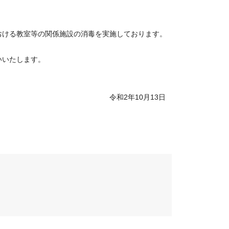
ける教室等の関係施設の消毒を実施しております。
いいたします。
和
2
年
10
月
13
日