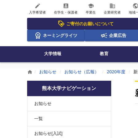
create
account_box
school
business
publi
入学希望者
在学生・保護者
卒業生
企業研究者
地域
ご寄付のお願いについて
ネーミングライツ
企業広告
大学情報
教育
お知らせ
お知らせ（広報）
2020年度
新
home
熊本大学ナビゲーション
お知らせ
一覧
お知らせ[入試]