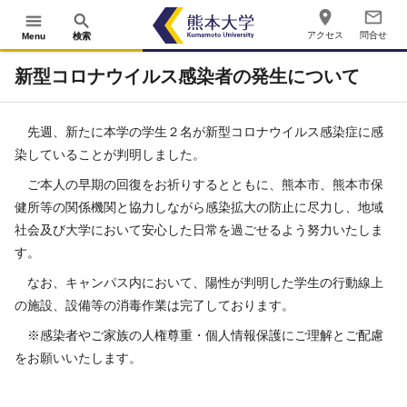
place
mail_outline
menu
search
アクセス
問合せ
Menu
検索
新型コロナウイルス感染者の発生について
先週、新たに本学の学生２名が新型コロナウイルス感染症に感
染していることが判明しました。
ご本人の早期の回復をお祈りするとともに、熊本市、熊本市保
健所等の関係機関と協力しながら感染拡大の防止に尽力し、地域
社会及び大学において安心した日常を過ごせるよう努力いたしま
す。
なお、キャンパス内において、陽性が判明した学生の行動線上
の施設、設備等の消毒作業は完了しております。
※感染者やご家族の人権尊重・個人情報保護にご理解とご配慮
をお願いいたします。