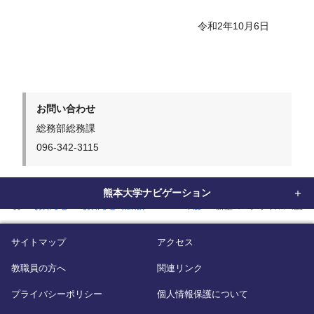
令和
2
年
10
月
6
日
お問い合わせ
総務部総務課
096-342-3115
熊本大学ナビゲーション
home
お知らせ
お知らせ（広報）
2020年度
新型コロナウイルス感染
サイトマップ
アクセス
教職員の方へ
関連リンク
プライバシーポリシー
個人情報保護について