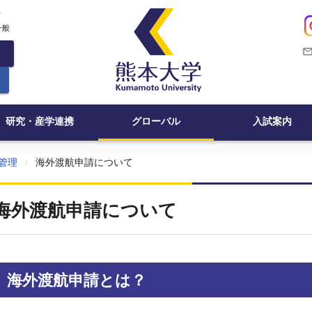
c
一般
mail_outli
研究・産学連携
グローバル
入試案内
管理
海外渡航申請について
海外渡航申請について
海外渡航申請とは？