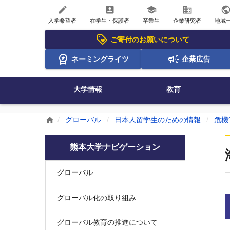
create
account_box
school
business
publi
入学希望者
在学生・保護者
卒業生
企業研究者
地域
ご寄付のお願いについて
ネーミングライツ
企業広告
大学情報
教育
グローバル
日本人留学生のための情報
危機
home
熊本大学ナビゲーション
グローバル
グローバル化の取り組み
グローバル教育の推進について