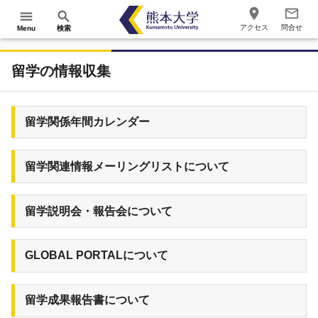
place
mail_outline
menu
search
アクセス
問合せ
Menu
検索
留学の情報収集
留学関係年間カレンダー
留学関連情報メーリングリストについて
留学説明会・報告会について
GLOBAL PORTALについて
留学成果報告書について