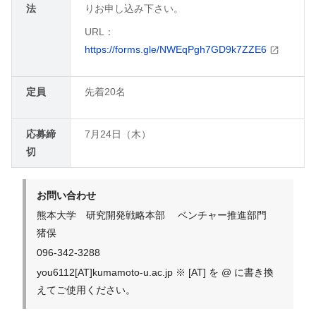
法
りお申し込み下さい。
URL：
https://forms.gle/NWEqPgh7GD9k7ZZE6
定員
先着
20
名
応募締
7月
24
日（木）
切
お問い合わせ
熊本大学 研究開発戦略本部 ベンチャー推進部門
猪俣
096-342-3288
you6112[AT]kumamoto-u.ac.jp ※ [AT] を @ に書き換
えてご使用ください。