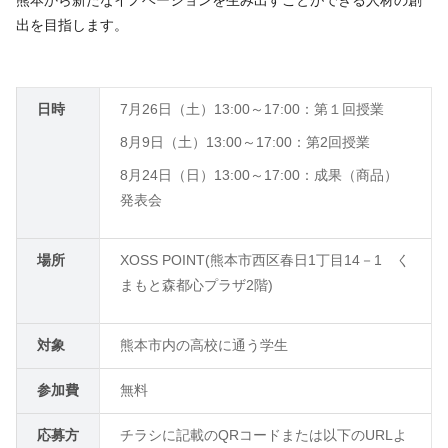
熊本から新たなイノベーションを生み出すことができる人材の創
出を目指します。
日時
7月26日（土）13:00～17:00：第１回授業
8月9日（土）13:00～17:00：第2回授業
8月
24
日（日）13:00～17:00：成果（商品）
発表会
場所
XOSS POINT(熊本市西区春日
1
丁目
14
－
1
く
まもと森都心プラザ
2
階
)
対象
熊本市内の高校に通う学生
参加費
無料
応募方
チラシに記載の
QR
コードまたは以下の
URL
よ