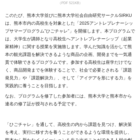
（PDF 521KB）
このたび、熊本大学並びに熊本大学社会自由研究サークル
SIRKU
は、熊本市内の高校生を対象とした「
2025
アントレプレナーシッ
プサマープログラム”ひごチャレ”」を開催します。本プログラムで
は、大学生が講師となり高校生へアントレプレナーシップ（起業
家精神）に関する授業を実施致します。学んだ知識を活かして熊
本の観光課題を解決できるような商品の企画、開発までを一気通
貫で体験できるプログラムです。参加する高校生は座学だけでな
く、商品開発までを体験することで、社会で必要とされる「課題
発見力」や「課題解決力」、そして「アイデアを形にする力」を
実践的に養うことを目指します。
なお、プログラムを修了した参加者には、熊本大学と熊本市から
連名の修了証が授与される予定です。
「ひごチャレ」を通して、高校生の内から課題を見つけ、解決策
を考え、実行に移す力を養うことができるような環境を提供し、