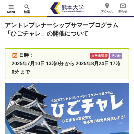
place
mail_outline
menu
search
アクセス
問合せ
Menu
検索
アントレプレナーシップサマープログラム
「ひごチャレ」の開催について
event_available
日時：
入学希望者
その他
2025年7月10日 13時0分 から 2025年8月24日 17時
0分 まで