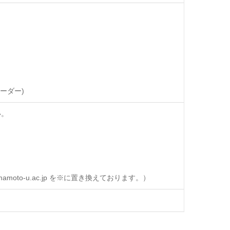
」
ーダー)
い。
oto-u.ac.jp を※に置き換えております。）