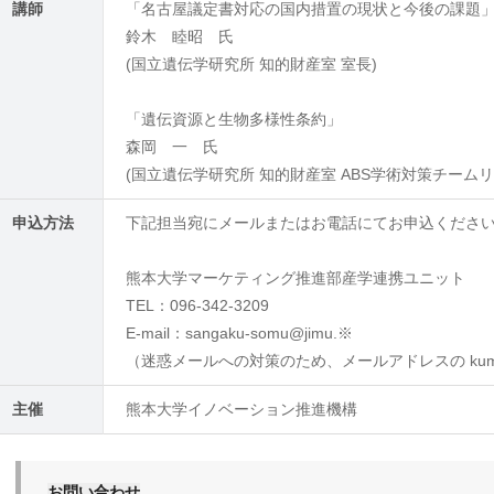
講師
「名古屋議定書対応の国内措置の現状と今後の課題
鈴木 睦昭 氏
(国立遺伝学研究所 知的財産室 室長)
「遺伝資源と生物多様性条約」
森岡 一 氏
(国立遺伝学研究所 知的財産室 ABS学術対策チームリ
申込方法
下記担当宛にメールまたはお電話にてお申込くださ
熊本大学マーケティング推進部産学連携ユニット
TEL：096-342-3209
E-mail：sangaku-somu@jimu.※
（迷惑メールへの対策のため、メールアドレスの kumam
主催
熊本大学イノベーション推進機構
お問い合わせ