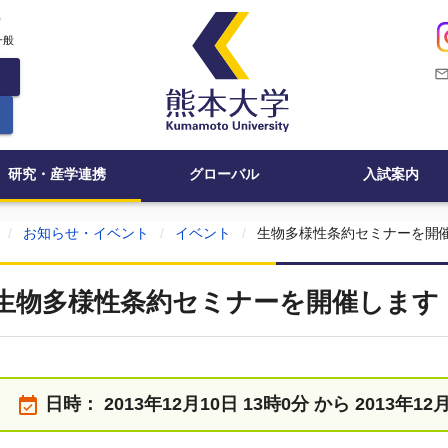
c
一般
mail_outli
研究・産学連携
グローバル
入試案内
お知らせ・イベント
イベント
生物多様性条約セミナーを開
生物多様性条約セミナーを開催します
event_available
日時：
2013年12月10日 13時0分 から 2013年12