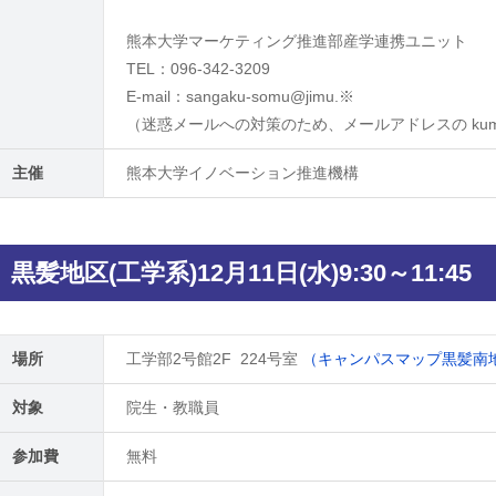
熊本大学マーケティング推進部産学連携ユニット
TEL：096-342-3209
E-mail：sangaku-somu@jimu.※
（迷惑メールへの対策のため、メールアドレスの kumam
主催
熊本大学イノベーション推進機構
黒髪地区(工学系)12月11日(水)9:30～11:45
場所
工学部2号館2F 224号室
（キャンパスマップ黒髪南地
対象
院生・教職員
参加費
無料