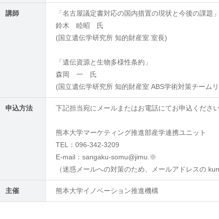
講師
「名古屋議定書対応の国内措置の現状と今後の課題
鈴木 睦昭 氏
(国立遺伝学研究所 知的財産室 室長)
「遺伝資源と生物多様性条約」
森岡 一 氏
(国立遺伝学研究所 知的財産室 ABS学術対策チームリ
申込方法
下記担当宛にメールまたはお電話にてお申込くださ
熊本大学マーケティング推進部産学連携ユニット
TEL：096-342-3209
E-mail：sangaku-somu@jimu.※
（迷惑メールへの対策のため、メールアドレスの kumam
主催
熊本大学イノベーション推進機構