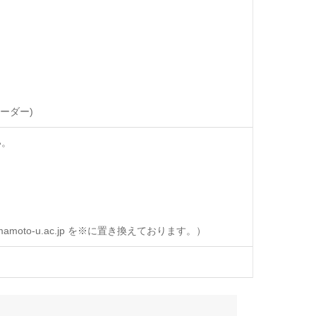
」
ーダー)
い。
oto-u.ac.jp を※に置き換えております。）