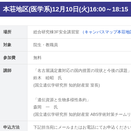
本荘地区(医学系)12月10日(火)16:00～18:15
場所
総合研究棟3F安全講習室
（キャンパスマップ本荘地区
対象
院生・教職員
参加費
無料
講師
「名古屋議定書対応の国内措置の現状と今後の課題
鈴木 睦昭 氏
(国立遺伝学研究所 知的財産室 室長)
「遺伝資源と生物多様性条約」
森岡 一 氏
(国立遺伝学研究所 知的財産室 ABS学術対策チームリ
申込方法
下記担当宛にメールまたはお電話にてお申込くださ