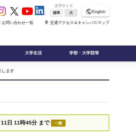
文字サイズ
public
English
標準
大
ne
place
お問い合わせ一覧
交通アクセス＆キャンパスマップ
大学生活
学部・大学院等
催します
月11日 11時45分 まで
一般