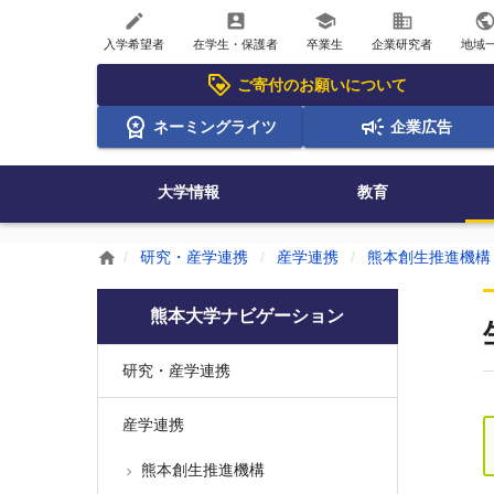
create
account_box
school
business
publi
入学希望者
在学生・保護者
卒業生
企業研究者
地域
ご寄付のお願いについて
ネーミングライツ
企業広告
大学情報
教育
研究・産学連携
産学連携
熊本創生推進機構
home
熊本大学ナビゲーション
研究・産学連携
産学連携
熊本創生推進機構