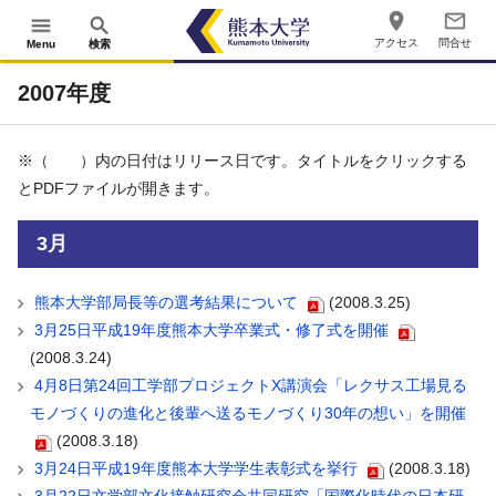
place
mail_outline
menu
search
アクセス
問合せ
Menu
検索
2007年度
※（ ）内の日付はリリース日です。タイトルをクリックする
とPDFファイルが開きます。
3月
熊本大学部局長等の選考結果について
(2008.3.25)
3月25日平成19年度熊本大学卒業式・修了式を開催
(2008.3.24)
4月8日第24回工学部プロジェクトX講演会「レクサス工場見る
モノづくりの進化と後輩へ送るモノづくり30年の想い」を開催
(2008.3.18)
3月24日平成19年度熊本大学学生表彰式を挙行
(2008.3.18)