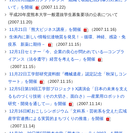
いて」を開催
(2007.11.22)
平成20年度熊本大学一般選抜学生募集要項の公表について
(2007.11.20)
11月21日「熊大ビジネス講座」を開催
（2007.11.16)
生体内に新しい情報伝達物質を発見！－循環、神経、感染・免
疫系 新薬に期待－
（2007.11.15）
12月1日セミナー「今、企業の良心が問われている―コンプラ
イアンス（法令遵守）経営を考える―」を開催
（2007.11.15）
11月22日工学部研究資料館『機械遺産』認定記念「秋深しコン
サート」を開催
（2007.11.15）
12月5日第19回工学部プロジェクトX講演会「日本の未来を支え
るものづくり技術（その大切さ、面白さ）―産業用ロボットの
研究・開発を通して―」を開催
（2007.11.14）
12月16日町おこしシンポジウム「文科系・芸術系を交えた広域
産学官連携による実質的まちづくりの推進」を開催
（2007.11.14)