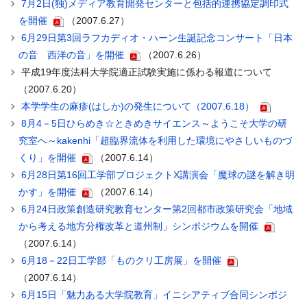
7月2日(独)メディア教育開発センターと包括的連携協定調印式
を開催
（2007.6.27）
6月29日第3回ラフカディオ・ハーン生誕記念コンサート「日本
の音 西洋の音」を開催
（2007.6.26）
平成19年度法科大学院適正試験実施に係わる報道について
（2007.6.20）
本学学生の麻疹(はしか)の発生について（2007.6.18）
8月4－5日ひらめき☆ときめきサイエンス～ようこそ大学の研
究室へ～kakenhi「超臨界流体を利用した環境にやさしいものづ
くり」を開催
（2007.6.14）
6月28日第16回工学部プロジェクトX講演会「魔球の謎を解き明
かす」を開催
（2007.6.14）
6月24日政策創造研究教育センター第2回都市政策研究会「地域
から考える地方分権改革と道州制」シンポジウムを開催
（2007.6.14）
6月18－22日工学部「ものクリ工房展」を開催
（2007.6.14）
6月15日「魅力ある大学院教育」イニシアティブ合同シンポジ