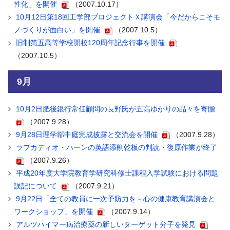
性化」を開催
（2007.10.17）
10月12日第18回工学部プロジェクトＸ講演会「今だからこそモ
ノづくりが面白い」を開催
（2007.10.5）
旧制第五高等学校開校120周年記念行事を開催
（2007.10.5）
9月
10月2日肥後銀行常任顧問の長野氏が五高ゆかりの品々を寄贈
（2007.9.28）
9月28日理学部中庭完成披露と交流会を開催
（2007.9.28）
ラフカディオ・ハーンの英語添削乾板の判読・復原作業が終了
（2007.9.26）
平成20年度大学院教育学研究科修士課程入学試験における問題
誤記について
（2007.9.21）
9月22日「全ての教員に一次予防力を－心の健康教育講演会と
ワークショップ」を開催
（2007.9.14）
アルツハイマー病治療薬の新しいターゲット分子を発見