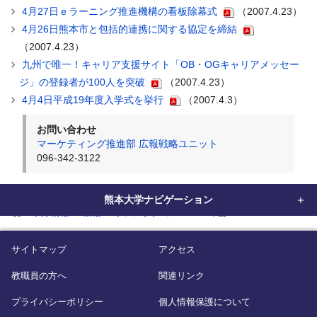
4月27日ｅラーニング推進機構の看板除幕式
（2007.4.23）
4月26日熊本市と包括的連携に関する協定を締結
（2007.4.23）
九州で唯一！キャリア支援サイト「OB・OGキャリアメッセー
ジ」の登録者が100人を突破
（2007.4.23）
4月4日平成19年度入学式を挙行
（2007.4.3）
お問い合わせ
マーケティング推進部 広報戦略ユニット
096-342-3122
熊本大学ナビゲーション
home
大学情報
広報
プレスリリース
2007年度
サイトマップ
アクセス
教職員の方へ
関連リンク
プライバシーポリシー
個人情報保護について