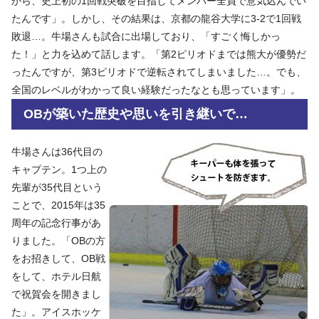
から、史上初の1回戦突破を目指してメンバー全員で意気込んでい
たんです」。しかし、その結果は、京都の龍谷大学に3-2で1回戦
敗退…。牛場さんも試合に出場しており、「すごく悔しかっ
た！」と力を込めて話します。「第2ピリオドまでは熊大が優勢だ
ったんですが、第3ピリオドで逆転されてしまいました…。でも、
全国のレベルがわかって良い経験だったなとも思っています」。
OBが築いた歴史や思いを引き継いで…
牛場さんは36代目の
キャプテン。1つ上の
先輩が35代目という
ことで、2015年は35
周年の記念行事があ
りました。「OBの方
をお招きして、OB戦
をして、ホテル日航
で祝賀会を開きまし
た」。アイスホッケ