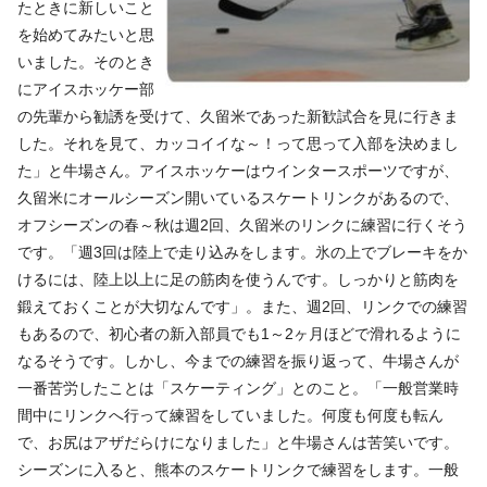
たときに新しいこと
を始めてみたいと思
いました。そのとき
にアイスホッケー部
の先輩から勧誘を受けて、久留米であった新歓試合を見に行きま
した。それを見て、カッコイイな～！って思って入部を決めまし
た」と牛場さん。アイスホッケーはウインタースポーツですが、
久留米にオールシーズン開いているスケートリンクがあるので、
オフシーズンの春～秋は週2回、久留米のリンクに練習に行くそう
です。「週3回は陸上で走り込みをします。氷の上でブレーキをか
けるには、陸上以上に足の筋肉を使うんです。しっかりと筋肉を
鍛えておくことが大切なんです」。また、週2回、リンクでの練習
もあるので、初心者の新入部員でも1～2ヶ月ほどで滑れるように
なるそうです。しかし、今までの練習を振り返って、牛場さんが
一番苦労したことは「スケーティング」とのこと。「一般営業時
間中にリンクへ行って練習をしていました。何度も何度も転ん
で、お尻はアザだらけになりました」と牛場さんは苦笑いです。
シーズンに入ると、熊本のスケートリンクで練習をします。一般