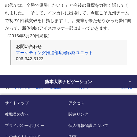
の代では、全勝で優勝したい！」と今後の目標を力強く話してく
れました。「そして、インカレに出場して、今度こそ九州チーム
で初の1回戦突破を目指します！」。先輩が果たせなかった夢に向
かって、新体制のアイスホッケー部は走っていきます。
（2016年3月29日掲載）
お問い合わせ
マーケティング推進部広報戦略ユニット
096-342-3122
熊本大学ナビゲーション
home
大学情報
広報
広報誌
WEBマガジン「KUMADAI NOW(熊大なう
サイトマップ
アクセス
教職員の方へ
関連リンク
プライバシーポリシー
個人情報保護について
このサイトについて
RSS