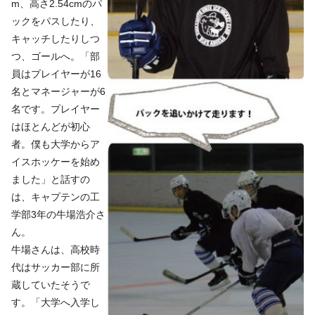
m、高さ2.54cmのパ
ックをパスしたり、
キャッチしたりしつ
つ、ゴールへ。「部
員はプレイヤーが16
名とマネージャーが6
名です。プレイヤー
はほとんどが初心
者。僕も大学からア
イスホッケーを始め
ました」と話すの
は、キャプテンの工
学部3年の牛場浩介さ
ん。
牛場さんは、高校時
代はサッカー部に所
蔵していたそうで
す。「大学へ入学し