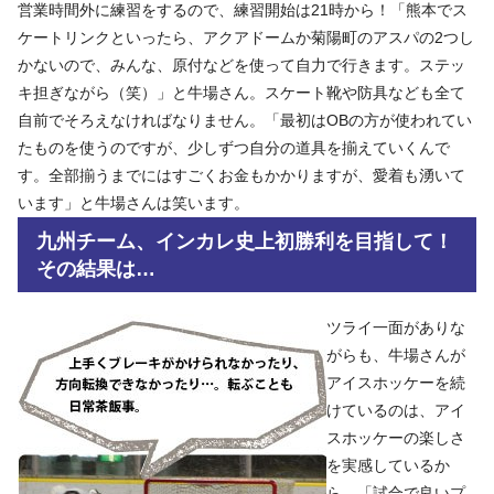
営業時間外に練習をするので、練習開始は21時から！「熊本でス
ケートリンクといったら、アクアドームか菊陽町のアスパの2つし
かないので、みんな、原付などを使って自力で行きます。ステッ
キ担ぎながら（笑）」と牛場さん。スケート靴や防具なども全て
自前でそろえなければなりません。「最初はOBの方が使われてい
たものを使うのですが、少しずつ自分の道具を揃えていくんで
す。全部揃うまでにはすごくお金もかかりますが、愛着も湧いて
います」と牛場さんは笑います。
九州チーム、インカレ史上初勝利を目指して！
その結果は…
ツライ一面がありな
がらも、牛場さんが
アイスホッケーを続
けているのは、アイ
スホッケーの楽しさ
を実感しているか
ら。「試合で良いプ