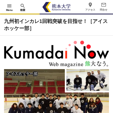
place
mail_outline
menu
search
アクセス
問合せ
Menu
検索
九州初インカレ1回戦突破を目指せ！［アイス
ホッケー部］