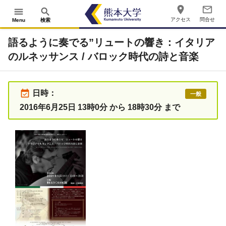
place
mail_outline
menu
search
アクセス
問合せ
Menu
検索
語るように奏でる”リュートの響き：イタリア
のルネッサンス / バロック時代の詩と音楽
event_available
日時：
一般
2016年6月25日 13時0分 から 18時30分 まで