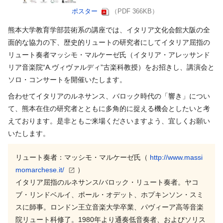
ポスター
（PDF 366KB）
熊本大学教育学部芸術系の講座では、イタリア文化会館大阪の全
面的な協力の下、歴史的リュートの研究者にしてイタリア屈指の
リュート奏者マッシモ・マルケーゼ氏（イタリア・アレッサンド
リア音楽院“A.ヴィヴァルディ”古楽科教授）をお招きし、講演会と
ソロ・コンサートを開催いたします。
合わせてイタリアのルネサンス、バロック時代の「響き」につい
て、熊本在住の研究者とともに多角的に捉える機会としたいと考
えております。是非ともご来場くださいますよう、宜しくお願い
いたします。
リュート奏者：マッシモ・マルケーゼ氏（
http://www.massi
momarchese.it/
）
イタリア屈指のルネサンス/バロック・リュート奏者。ヤコ
ブ・リンドベルイ、ポール・オデット、ホプキンソン・スミ
スに師事。ロンドン王立音楽大学卒業、パヴィーア高等音楽
院リュート科修了。1980年より通奏低音奏者、およびソリス